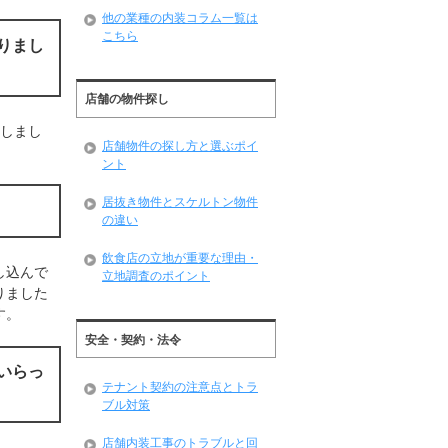
他の業種の内装コラム一覧は
こちら
りまし
店舗の物件探し
いしまし
店舗物件の探し方と選ぶポイ
ント
居抜き物件とスケルトン物件
の違い
飲食店の立地が重要な理由・
し込んで
立地調査のポイント
りました
す。
安全・契約・法令
いらっ
テナント契約の注意点とトラ
ブル対策
店舗内装工事のトラブルと回