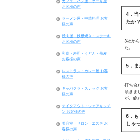
カフェ・パン屋・ケーキ屋
お客様の声
4．
ラーメン屋・中華料理 お客
たか
様の声
焼肉屋・鉄板焼き・ステーキ
3社か
お客様の声
た。
和食・寿司・うどん・蕎麦
お客様の声
5．
レストラン・カレー屋 お客
様の声
打ち合
キャバクラ・スナック お客
頂きま
様の声
が、終
テイクアウト・シェアキッチ
ン お客様の声
6．
しゃ
美容室・サロン・エステ お
客様の声