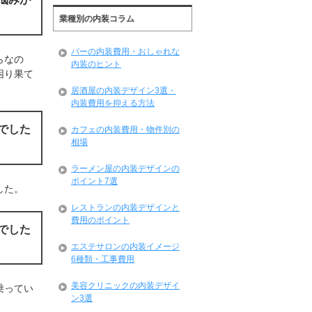
業種別の内装コラム
バーの内装費用・おしゃれな
らなの
内装のヒント
困り果て
居酒屋の内装デザイン3選・
内装費用を抑える方法
でした
カフェの内装費用・物件別の
相場
ラーメン屋の内装デザインの
ポイント7選
した。
レストランの内装デザインと
費用のポイント
でした
エステサロンの内装イメージ
6種類・工事費用
美容クリニックの内装デザイ
乗ってい
ン3選