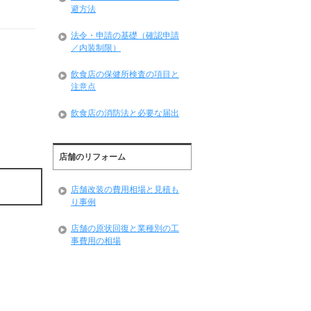
避方法
法令・申請の基礎（確認申請
／内装制限）
飲食店の保健所検査の項目と
注意点
飲食店の消防法と必要な届出
店舗のリフォーム
店舗改装の費用相場と見積も
り事例
店舗の原状回復と業種別の工
事費用の相場