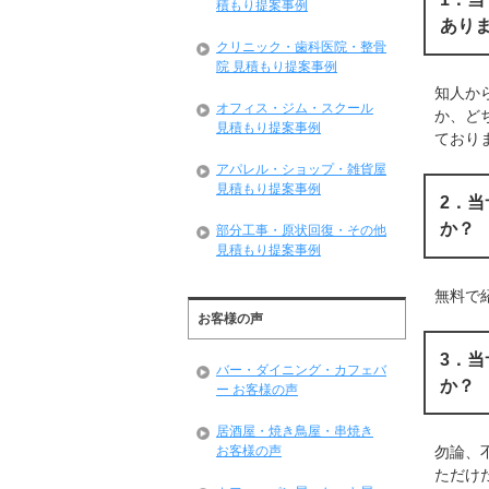
積もり提案事例
あり
クリニック・歯科医院・整骨
院 見積もり提案事例
知人か
オフィス・ジム・スクール
か、ど
見積もり提案事例
ており
アパレル・ショップ・雑貨屋
見積もり提案事例
2．
か？
部分工事・原状回復・その他
見積もり提案事例
無料で
お客様の声
3．
バー・ダイニング・カフェバ
か？
ー お客様の声
居酒屋・焼き鳥屋・串焼き
お客様の声
勿論、
ただけ