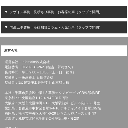
デザイン事例・見積もり事例・お客様の声（タップで開閉）
内装工事費用・基礎知識コラム・人気記事（タップで開閉）
運営会社
運営会社：infomake株式会社
電話番号：0120-131-262（担当：野村まで）
受付時間：平日 9:00～18:00（土・日・祝休）
監修者：一級建築士 石橋信介様
監修者：1級建築施工管理技士 山本悠太様
本社：千葉市美浜区中瀬1-3 幕張テクノガーデンCB棟3階MBP
東京都：中央区銀座1-12-4 N&E BLD.7階
大阪府：大阪市北区梅田1-1-3 大阪駅前第3ビル29階1-1-1号室
愛知県：名古屋市中村区名駅3-4-10 アルティメイト名駅1st2階
福岡県：福岡市中央区天神4-6-28 いちご天神ノースビル7階
北海道：札幌市北区麻生町3-2-4 第5山重ビル2階