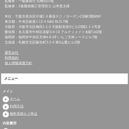
監修者：一級建築士 石橋信介様
監修者：1級建築施工管理技士 山本悠太様
本社：千葉市美浜区中瀬1-3 幕張テクノガーデンCB棟3階MBP
東京都：中央区銀座1-12-4 N&E BLD.7階
大阪府：大阪市北区梅田1-1-3 大阪駅前第3ビル29階1-1-1号室
愛知県：名古屋市中村区名駅3-4-10 アルティメイト名駅1st2階
福岡県：福岡市中央区天神4-6-28 いちご天神ノースビル7階
北海道：札幌市北区麻生町3-2-4 第5山重ビル2階
運営会社
利用規約
個人情報保護方針
メニュー
メイン
ホーム
利用方法
無料見積もり申込
内装費用