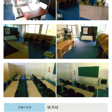
颯馬様
店舗の名前