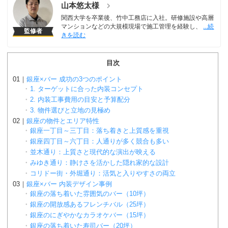
山本悠太様
関西大学を卒業後、竹中工務店に入社。研修施設や高層
マンションなどの大規模現場で施工管理を経験し、
監修者
目次
銀座×バー 成功の3つのポイント
1. ターゲットに合った内装コンセプト
2. 内装工事費用の目安と予算配分
3. 物件選びと立地の見極め
銀座の物件とエリア特性
銀座一丁目～三丁目：落ち着きと上質感を重視
銀座四丁目～六丁目：人通りが多く競合も多い
並木通り：上質さと現代的な演出が映える
みゆき通り：静けさを活かした隠れ家的な設計
コリドー街・外堀通り：活気と入りやすさの両立
銀座×バー 内装デザイン事例
銀座の落ち着いた雰囲気のバー（10坪）
銀座の開放感あるフレンチバル（25坪）
銀座のにぎやかなカラオケバー（15坪）
銀座の落ち着いた寿司バー（20坪）