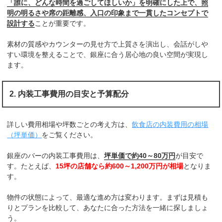
「誰に、どんな時間を過ごしてほしいか」を明確にした上で、照
明の明るさや席の距離感、入口の印象まで一貫したコンセプトで
設計する
ことが重要です。
素材の質感やカウンターの見せ方で上質さを演出し、会話がしや
すい環境を整えることで、銀座に合う居心地の良い空間が実現し
ます。
2. 内装工事費用の目安と予算配分
詳しい費用相場や坪数ごとの考え方は、
飲食店の内装費用の相場
（坪単価）
をご覧ください。
銀座のバーの内装工事費用は、
坪単価で約40～80万円
が目安で
す。たとえば、
15坪の店舗なら約600～1,200万円が相場
となりま
す。
物件の状態によって、最適な進め方は変わります。まずは見積も
りとプランを比較して、あなたに合った方法を一緒に探しましょ
う。