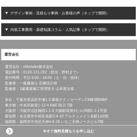
デザイン事例・見積もり事例・お客様の声（タップで開閉）
内装工事費用・基礎知識コラム・人気記事（タップで開閉）
運営会社
運営会社：infomake株式会社
電話番号：0120-131-262（担当：野村まで）
受付時間：平日 9:00～18:00（土・日・祝休）
監修者：一級建築士 石橋信介様
監修者：1級建築施工管理技士 山本悠太様
本社：千葉市美浜区中瀬1-3 幕張テクノガーデンCB棟3階MBP
東京都：中央区銀座1-12-4 N&E BLD.7階
大阪府：大阪市北区梅田1-1-3 大阪駅前第3ビル29階1-1-1号室
愛知県：名古屋市中村区名駅3-4-10 アルティメイト名駅1st2階
福岡県：福岡市中央区天神4-6-28 いちご天神ノースビル7階
北海道：札幌市北区麻生町3-2-4 第5山重ビル2階
今すぐ無料見積もりを申し込む