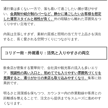
通行量は多くない一方で、落ち着いて過ごしたい層が選びやす
い。
会員制や紹介制のバーなど、静かに過ごしたいお客様を想定
した運営スタイルと相性が良く、
外の喧騒から離れた雰囲気をつ
くりやすい立地です。
内装は主張しすぎず、素材の質感と照明の当て方で上品さを演出
すると、長く愛される空間づくりにつながります。
コリドー街・外堀通り：活気と入りやすさの両立
飲食店が密集する繁華街で、会社員や観光客の流入も多いエリ
ア。
視認性の高い入口と、初めてでも入りやすい雰囲気づくりを
意識すると、通りがかりの来店も取り込みやすくなり、
集客に効
果的です。
明るさと清潔感を保ちつつ、カウンター内の作業動線や客席との
距離感を整えることで、注文から提供までをスムーズに進めやす
くなります。