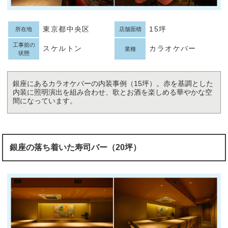
東京都中央区
15坪
所在地
店舗面積
工事前の
スケルトン
カラオケバー
業種
状態
銀座にあるカラオケバーの内装事例（15坪）。赤を基調とした
内装に照明演出を組み合わせ、歌とお酒を楽しめる華やかな空
間になっています。
銀座の落ち着いた寿司バー（20坪）