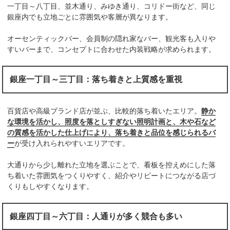
一丁目～八丁目、並木通り、みゆき通り、コリドー街など、同じ
銀座内でも立地ごとに雰囲気や客層が異なります。
オーセンティックバー、会員制の隠れ家なバー、観光客も入りや
すいバーまで、コンセプトに合わせた内装戦略が求められます。
銀座一丁目～三丁目：落ち着きと上質感を重視
百貨店や高級ブランド店が並ぶ、比較的落ち着いたエリア。
静か
な環境を活かし、照度を落としすぎない照明計画と、木や石など
の質感を活かした仕上げにより、落ち着きと品位を感じられるバ
ー
が受け入れられやすいエリアです。
大通りから少し離れた立地を選ぶことで、看板を控えめにした落
ち着いた雰囲気をつくりやすく、紹介やリピートにつながる店づ
くりもしやすくなります。
銀座四丁目～六丁目：人通りが多く競合も多い