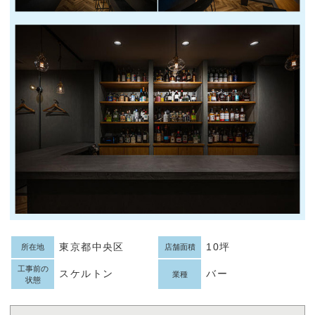
東京都中央区
10坪
所在地
店舗面積
工事前の
スケルトン
バー
業種
状態