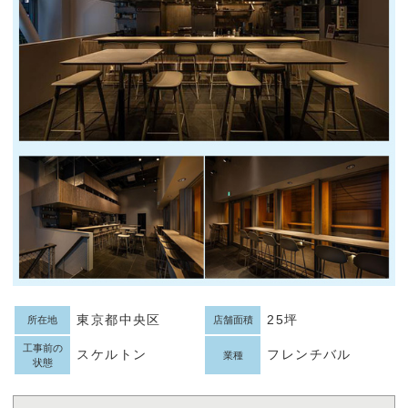
東京都中央区
25坪
所在地
店舗面積
工事前の
スケルトン
フレンチバル
業種
状態