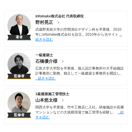
infomake株式会社 代表取締役
野村晃正
武蔵野美術大学の空間演出デザイン科を卒業後、2010
年にinfomake株式会社を設立。2010年から当サイト
著者
一級建築士
石橋優介様
広島大学大学院を卒業後、個人設計事務所や大手組織設
計事務所に勤務。独立して一級建築士事務所を開設し、
監修者
1級建築施工管理技士
山本悠太様
関西大学を卒業後、竹中工務店に入社。研修施設や高層
マンションなどの大規模現場で施工管理を経験し、
監修者