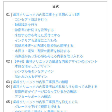
目次
歯科クリニックの内装工事をする際のコツ8選
コンセプト設計を行う
動線設計を行う
診察室の仕切りを設置する
来院する方を考えた受付にする
インテリアも適度にこだわる
保健所検査への配慮や医療法の順守する
水回り・電気・配管の配置を検討する
清潔感があり安心感を与える内装を取り入れる
【事例】歯科クリニックの最適な内装デザインのポイント
木目を活かしたデザイン
シンプルモダンなデザイン
温かみのあるデザイン
歯科クリニックの内装工事費用の相場
歯科クリニックの内装業者は相見積もりを取って比較する
提案内容がイメージに合っているかの確認
アフターサポートの確認
歯科クリニックの内装工事費用を抑える方法
グレードを下げて費用を抑える
自分で家具を調達して費用を抑える