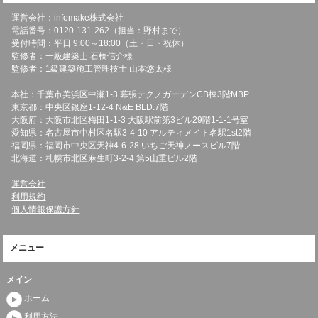
運営会社：infomake株式会社
電話番号：0120-131-262（担当：野村まで）
受付時間：平日 9:00～18:00（土・日・祝休）
監修者：一級建築士 石橋信介様
監修者：1級建築施工管理技士 山本悠太様
本社：千葉市美浜区中瀬1-3 幕張テクノガーデンCB棟3階MBP
東京都：中央区銀座1-12-4 N&E BLD.7階
大阪府：大阪市北区梅田1-1-3 大阪駅前第3ビル29階1-1-1号室
愛知県：名古屋市中村区名駅3-4-10 アルティメイト名駅1st2階
福岡県：福岡市中央区天神4-6-28 いちご天神ノースビル7階
北海道：札幌市北区麻生町3-2-4 第5山重ビル2階
運営会社
利用規約
個人情報保護方針
メニュー
メイン
ホーム
利用方法