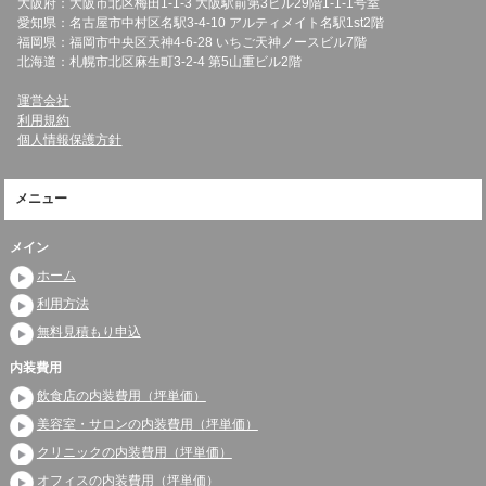
大阪府：大阪市北区梅田1-1-3 大阪駅前第3ビル29階1-1-1号室
愛知県：名古屋市中村区名駅3-4-10 アルティメイト名駅1st2階
福岡県：福岡市中央区天神4-6-28 いちご天神ノースビル7階
北海道：札幌市北区麻生町3-2-4 第5山重ビル2階
運営会社
利用規約
個人情報保護方針
メニュー
メイン
ホーム
利用方法
無料見積もり申込
内装費用
飲食店の内装費用（坪単価）
美容室・サロンの内装費用（坪単価）
クリニックの内装費用（坪単価）
オフィスの内装費用（坪単価）