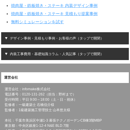
焼肉屋・鉄板焼き・ステーキ 内装デザイン事例
焼肉屋・鉄板焼き・ステーキ 見積もり提案事例
無料シミュレーションを試す
デザイン事例・見積もり事例・お客様の声（タップで開閉）
内装工事費用・基礎知識コラム・人気記事（タップで開閉）
運営会社
運営会社：infomake株式会社
電話番号：0120-131-262（担当：野村まで）
受付時間：平日 9:00～18:00（土・日・祝休）
監修者：一級建築士 石橋信介様
監修者：1級建築施工管理技士 山本悠太様
本社：千葉市美浜区中瀬1-3 幕張テクノガーデンCB棟3階MBP
東京都：中央区銀座1-12-4 N&E BLD.7階