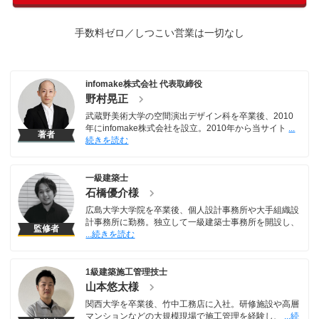
手数料ゼロ／しつこい営業は一切なし
infomake株式会社 代表取締役
野村晃正
武蔵野美術大学の空間演出デザイン科を卒業後、2010
年にinfomake株式会社を設立。2010年から当サイト
著者
一級建築士
石橋優介様
広島大学大学院を卒業後、個人設計事務所や大手組織設
計事務所に勤務。独立して一級建築士事務所を開設し、
監修者
1級建築施工管理技士
山本悠太様
関西大学を卒業後、竹中工務店に入社。研修施設や高層
マンションなどの大規模現場で施工管理を経験し、