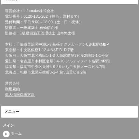
運営会社：infomake株式会社
電話番号：0120-131-262（担当：野村まで）
受付時間：平日 9:00～18:00（土・日・祝休）
監修者：一級建築士 石橋信介様
監修者：1級建築施工管理技士 山本悠太様
本社：千葉市美浜区中瀬1-3 幕張テクノガーデンCB棟3階MBP
東京都：中央区銀座1-12-4 N&E BLD.7階
大阪府：大阪市北区梅田1-1-3 大阪駅前第3ビル29階1-1-1号室
愛知県：名古屋市中村区名駅3-4-10 アルティメイト名駅1st2階
福岡県：福岡市中央区天神4-6-28 いちご天神ノースビル7階
北海道：札幌市北区麻生町3-2-4 第5山重ビル2階
運営会社
利用規約
個人情報保護方針
メニュー
メイン
ホーム