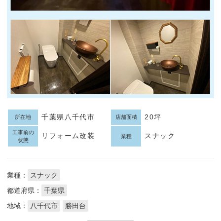
千葉県八千代市
20坪
所在地
店舗面積
工事前の
リフォーム改装
スナック
業種
状態
業種：
スナック
都道府県：
千葉県
地域：
八千代市
勝田台