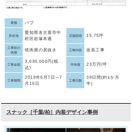
パブ
業種
愛知県名古屋市中
15.75坪
所在地
店舗面積
村区岩塚本通
工事前の
焼肉屋の居抜き
改装工事
工事内容
状態
3,630,000円(税
23万円/坪
工事金額
坪単価
込)
2019年6月7日～7
39日間(約1か月
工事期間
工事日数
月15日
半)
スナック［千葉/柏］内装デザイン事例