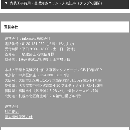
内装工事費用・基礎知識コラム・人気記事（タップで開閉）
運営会社
運営会社：infomake株式会社
電話番号：0120-131-262（担当：野村まで）
受付時間：平日 9:00～18:00（土・日・祝休）
監修者：一級建築士 石橋信介様
監修者：1級建築施工管理技士 山本悠太様
本社：千葉市美浜区中瀬1-3 幕張テクノガーデンCB棟3階MBP
東京都：中央区銀座1-12-4 N&E BLD.7階
大阪府：大阪市北区梅田1-1-3 大阪駅前第3ビル29階1-1-1号室
愛知県：名古屋市中村区名駅3-4-10 アルティメイト名駅1st2階
福岡県：福岡市中央区天神4-6-28 いちご天神ノースビル7階
北海道：札幌市北区麻生町3-2-4 第5山重ビル2階
運営会社
利用規約
個人情報保護方針