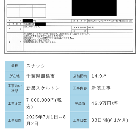
スナック
業種
千葉県船橋市
14.9坪
所在地
店舗面積
工事前の
新築スケルトン
新装工事
工事内容
状態
7,000,000円(税
46.9万円/坪
工事金額
坪単価
込)
2025年7月1日～8
33日間(約1か月)
工事期間
工事日数
月2日