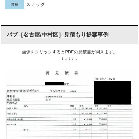
スナック
業種
パブ［名古屋/中村区］見積もり提案事例
画像をクリックするとPDFの見積書が開きます。
↓ ↓ ↓ ↓ ↓