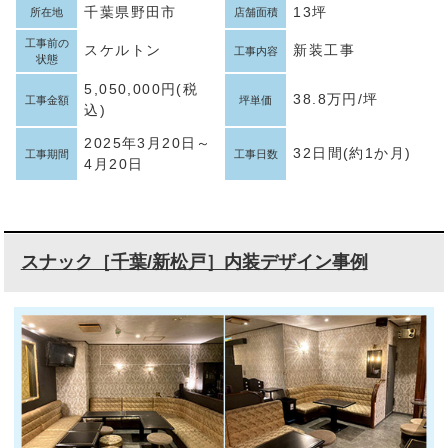
千葉県野田市
13坪
所在地
店舗面積
工事前の
スケルトン
新装工事
工事内容
状態
5,050,000円(税
38.8万円/坪
工事金額
坪単価
込)
2025年3月20日～
32日間(約1か月)
工事期間
工事日数
4月20日
スナック［千葉/新松戸］内装デザイン事例