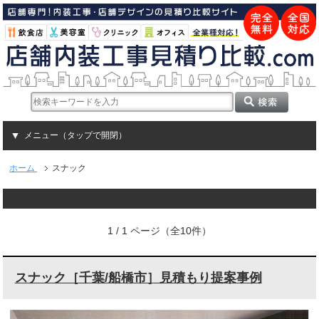
メニュー（タップで開閉）
ホーム
スナック
1 / 1 ページ（全10件）
スナック［千葉/船橋市］見積もり提案事例