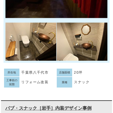
千葉県八千代市
20坪
所在地
店舗面積
工事前の
リフォーム改装
スナック
業種
状態
パブ・スナック［岩手］内装デザイン事例