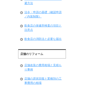
避方法
法令・申請の基礎（確認申請
／内装制限）
飲食店の保健所検査の項目と
注意点
飲食店の消防法と必要な届出
店舗のリフォーム
店舗改装の費用相場と見積も
り事例
店舗の原状回復と業種別の工
事費用の相場