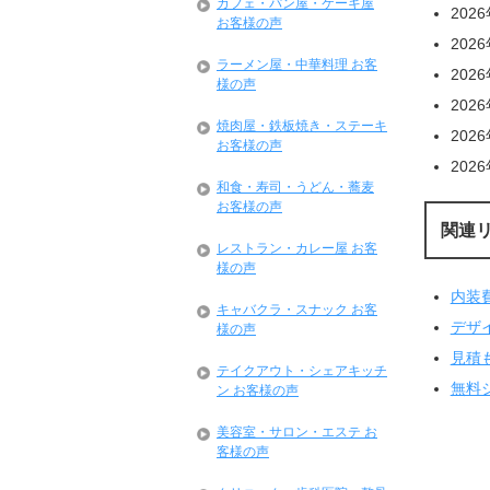
カフェ・パン屋・ケーキ屋
202
お客様の声
202
ラーメン屋・中華料理 お客
202
様の声
202
焼肉屋・鉄板焼き・ステーキ
202
お客様の声
202
和食・寿司・うどん・蕎麦
お客様の声
関連
レストラン・カレー屋 お客
様の声
内装
キャバクラ・スナック お客
デザ
様の声
見積
テイクアウト・シェアキッチ
無料
ン お客様の声
美容室・サロン・エステ お
客様の声