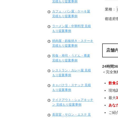
見積もり提案事例
業種：
カフェ・パン屋・ケーキ屋
見積もり提案事例
都道府
ラーメン屋・中華料理 見積
もり提案事例
焼肉屋・鉄板焼き・ステーキ
見積もり提案事例
店舗
和食・寿司・うどん・蕎麦
見積もり提案事例
24時間3
レストラン・カレー屋 見積
＜完全無
もり提案事例
飲食
キャバクラ・スナック 見積
もり提案事例
現地
最大
テイクアウト・シェアキッチ
ン 見積もり提案事例
あな
ご紹
美容室・サロン・エステ 見