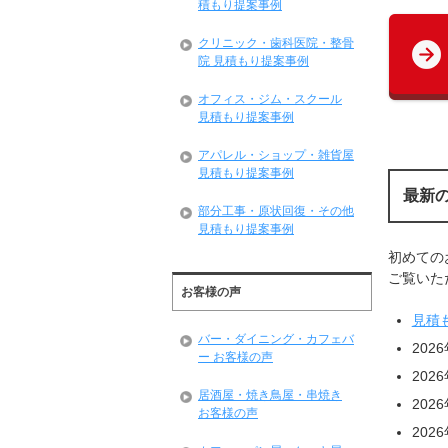
積もり提案事例
クリニック・歯科医院・整骨
院 見積もり提案事例
オフィス・ジム・スクール
見積もり提案事例
アパレル・ショップ・雑貨屋
見積もり提案事例
最新
部分工事・原状回復・その他
見積もり提案事例
初めての
ご覧いただ
お客様の声
見積
バー・ダイニング・カフェバ
202
ー お客様の声
202
居酒屋・焼き鳥屋・串焼き
202
お客様の声
202