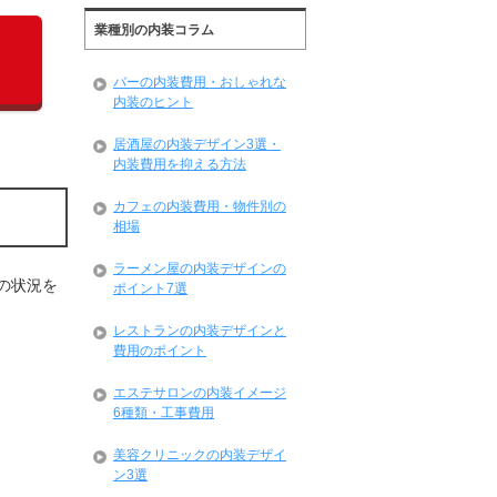
業種別の内装コラム
バーの内装費用・おしゃれな
内装のヒント
居酒屋の内装デザイン3選・
内装費用を抑える方法
カフェの内装費用・物件別の
相場
ラーメン屋の内装デザインの
の状況を
ポイント7選
レストランの内装デザインと
費用のポイント
エステサロンの内装イメージ
6種類・工事費用
美容クリニックの内装デザイ
ン3選