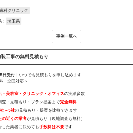
歯科クリニック
県：
埼玉県
事例一覧へ
内装工事の無料見積もり
65日受付
｜いつでも見積もりを申し込めます
料・全国対応＞
店・美容室・クリニック・オフィス
の実績多数
調査・見積もり・プラン提案まで
完全無料
3社～5社
の見積もり・提案を比較できます
たの近くの業者
が見積もり（現地調査も無料）
介した業者に決めても
手数料は不要
です