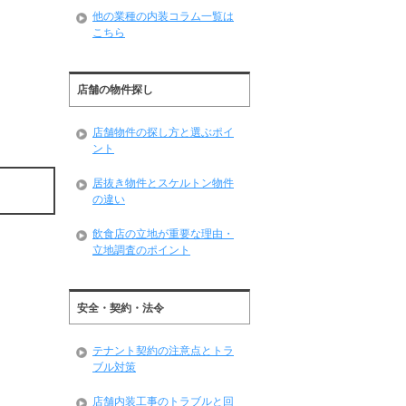
他の業種の内装コラム一覧は
こちら
店舗の物件探し
店舗物件の探し方と選ぶポイ
ント
居抜き物件とスケルトン物件
の違い
飲食店の立地が重要な理由・
立地調査のポイント
安全・契約・法令
テナント契約の注意点とトラ
ブル対策
店舗内装工事のトラブルと回