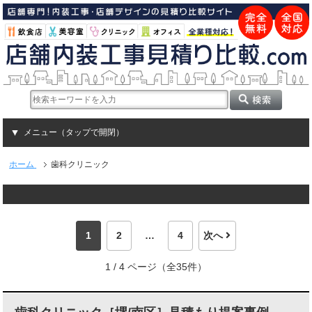
メニュー（タップで開閉）
ホーム
歯科クリニック
1
2
…
4
次へ
1 / 4 ページ（全35件）