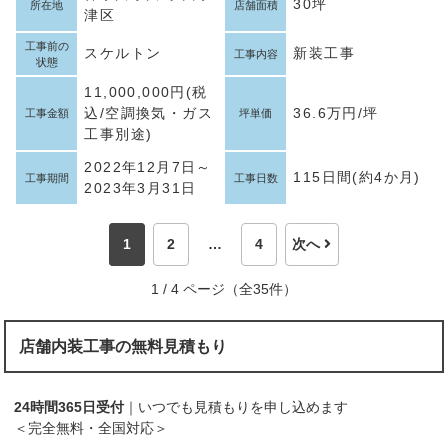
30坪
所在地
店舗面積
津区
工事前の
スケルトン
新装工事
工事内容
状態
11,000,000円(税
込/空調換気・ガス
36.6万円/坪
工事金額
坪単価
工事別途)
2022年12月7日～
115日間(約4か月)
工事期間
工事日数
2023年3月31日
1
2
…
4
次へ
1 / 4 ページ（全35件）
店舗内装工事の無料見積もり
24時間365日受付
｜いつでも見積もりを申し込めます
＜完全無料・全国対応＞