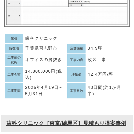
歯科クリニック
業種
千葉県習志野市
34.9坪
所在地
店舗面積
工事前の
オフィスの居抜き
改装工事
工事内容
状態
14,800,000円(税
42.4万円/坪
工事金額
坪単価
込)
2025年4月19日～
43日間(約1か月
工事期間
工事日数
5月31日
半)
歯科クリニック［東京/練馬区］見積もり提案事例