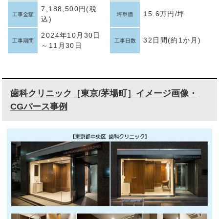
7,188,500円(税
15.6万円/坪
工事金額
坪単価
込)
2024年10月30日
32日間(約1か月)
工事期間
工事日数
～11月30日
歯科クリニック［東京/茅場町］イメージ画像・
CGパース事例