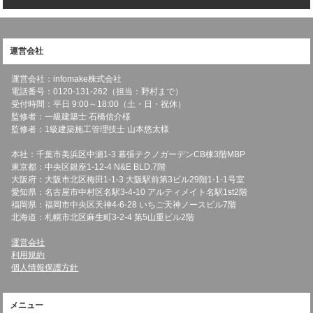
運営会社
運営会社：infomake株式会社
電話番号：0120-131-262（担当：野村まで）
受付時間：平日 9:00～18:00（土・日・祝休）
監修者：一級建築士 石橋信介様
監修者：1級建築施工管理技士 山本悠太様
本社：千葉市美浜区中瀬1-3 幕張テクノガーデンCB棟3階MBP
東京都：中央区銀座1-12-4 N&E BLD.7階
大阪府：大阪市北区梅田1-1-3 大阪駅前第3ビル29階1-1-1号室
愛知県：名古屋市中村区名駅3-4-10 アルティメイト名駅1st2階
福岡県：福岡市中央区天神4-6-28 いちご天神ノースビル7階
北海道：札幌市北区麻生町3-2-4 第5山重ビル2階
運営会社
利用規約
個人情報保護方針
メニュー