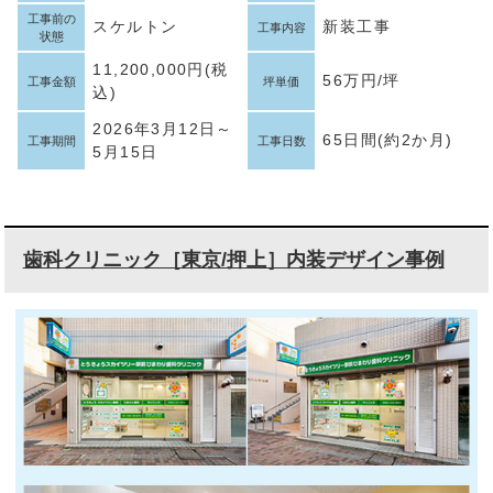
工事前の
スケルトン
新装工事
工事内容
状態
11,200,000円(税
56万円/坪
工事金額
坪単価
込)
2026年3月12日～
65日間(約2か月)
工事期間
工事日数
5月15日
歯科クリニック［東京/押上］内装デザイン事例