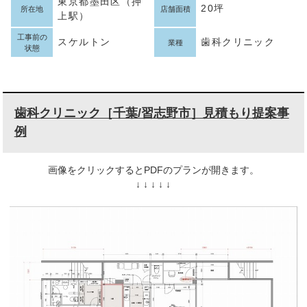
東京都墨田区（押
20坪
所在地
店舗面積
上駅）
工事前の
スケルトン
歯科クリニック
業種
状態
歯科クリニック［千葉/習志野市］見積もり提案事
例
画像をクリックするとPDFのプランが開きます。
↓ ↓ ↓ ↓ ↓