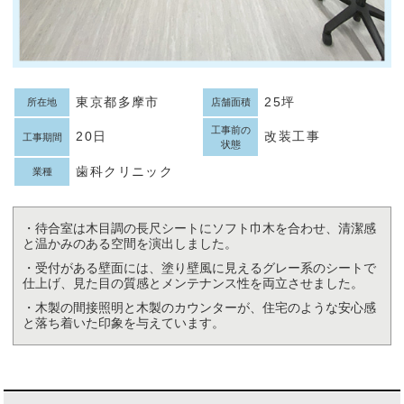
東京都多摩市
25坪
所在地
店舗面積
工事前の
20日
改装工事
工事期間
状態
歯科クリニック
業種
・待合室は木目調の長尺シートにソフト巾木を合わせ、清潔感
と温かみのある空間を演出しました。
・受付がある壁面には、塗り壁風に見えるグレー系のシートで
仕上げ、見た目の質感とメンテナンス性を両立させました。
・木製の間接照明と木製のカウンターが、住宅のような安心感
と落ち着いた印象を与えています。