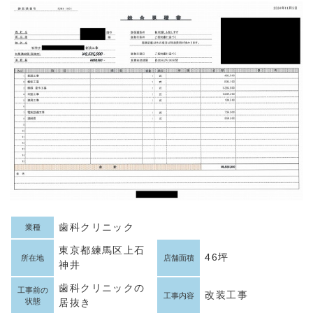
歯科クリニック
業種
東京都練馬区上石
46坪
所在地
店舗面積
神井
歯科クリニックの
工事前の
改装工事
工事内容
状態
居抜き