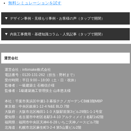
無料シミュレーションを試す
デザイン事例・見積もり事例・お客様の声（タップで開閉）
内装工事費用・基礎知識コラム・人気記事（タップで開閉）
運営会社
運営会社：infomake株式会社
電話番号：0120-131-262（担当：野村まで）
受付時間：平日 9:00～18:00（土・日・祝休）
監修者：一級建築士 石橋信介様
監修者：1級建築施工管理技士 山本悠太様
本社：千葉市美浜区中瀬1-3 幕張テクノガーデンCB棟3階MBP
東京都：中央区銀座1-12-4 N&E BLD.7階
大阪府：大阪市北区梅田1-1-3 大阪駅前第3ビル29階1-1-1号室
愛知県：名古屋市中村区名駅3-4-10 アルティメイト名駅1st2階
福岡県：福岡市中央区天神4-6-28 いちご天神ノースビル7階
北海道：札幌市北区麻生町3-2-4 第5山重ビル2階