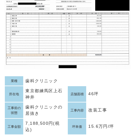
歯科クリニック
業種
東京都練馬区上石
46坪
所在地
店舗面積
神井
歯科クリニックの
工事前の
改装工事
工事内容
状態
居抜き
7,188,500円(税
15.6万円/坪
工事金額
坪単価
込)