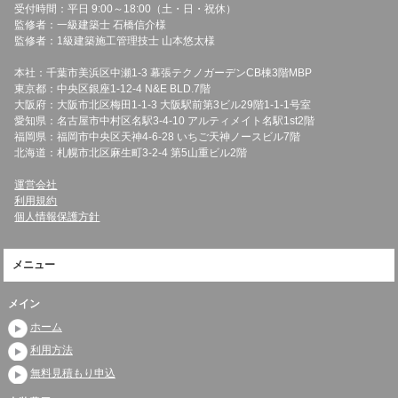
受付時間：平日 9:00～18:00（土・日・祝休）
監修者：一級建築士 石橋信介様
監修者：1級建築施工管理技士 山本悠太様
本社：千葉市美浜区中瀬1-3 幕張テクノガーデンCB棟3階MBP
東京都：中央区銀座1-12-4 N&E BLD.7階
大阪府：大阪市北区梅田1-1-3 大阪駅前第3ビル29階1-1-1号室
愛知県：名古屋市中村区名駅3-4-10 アルティメイト名駅1st2階
福岡県：福岡市中央区天神4-6-28 いちご天神ノースビル7階
北海道：札幌市北区麻生町3-2-4 第5山重ビル2階
運営会社
利用規約
個人情報保護方針
メニュー
メイン
ホーム
利用方法
無料見積もり申込