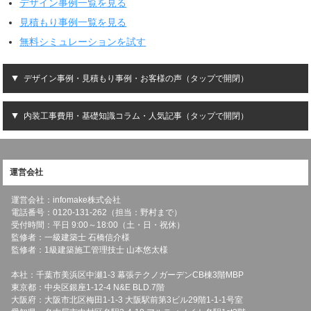
デザイン事例一覧を見る
見積もり事例一覧を見る
無料シミュレーションを試す
デザイン事例・見積もり事例・お客様の声（タップで開閉）
内装工事費用・基礎知識コラム・人気記事（タップで開閉）
運営会社
運営会社：infomake株式会社
電話番号：0120-131-262（担当：野村まで）
受付時間：平日 9:00～18:00（土・日・祝休）
監修者：一級建築士 石橋信介様
監修者：1級建築施工管理技士 山本悠太様
本社：千葉市美浜区中瀬1-3 幕張テクノガーデンCB棟3階MBP
東京都：中央区銀座1-12-4 N&E BLD.7階
大阪府：大阪市北区梅田1-1-3 大阪駅前第3ビル29階1-1-1号室