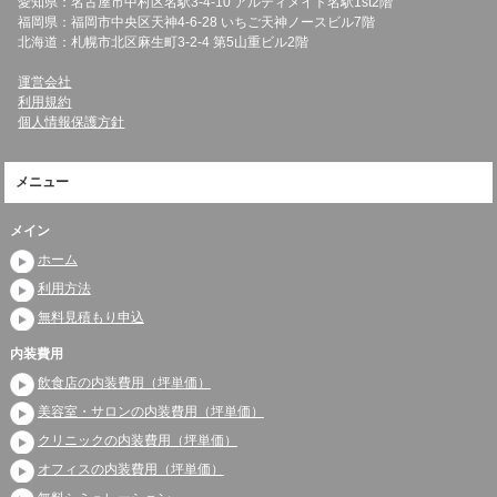
愛知県：名古屋市中村区名駅3-4-10 アルティメイト名駅1st2階
福岡県：福岡市中央区天神4-6-28 いちご天神ノースビル7階
北海道：札幌市北区麻生町3-2-4 第5山重ビル2階
運営会社
利用規約
個人情報保護方針
メニュー
メイン
ホーム
利用方法
無料見積もり申込
内装費用
飲食店の内装費用（坪単価）
美容室・サロンの内装費用（坪単価）
クリニックの内装費用（坪単価）
オフィスの内装費用（坪単価）