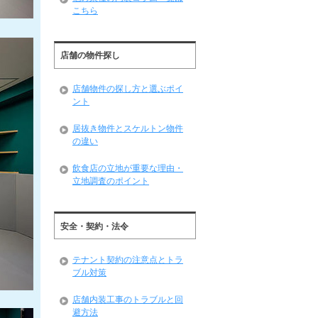
こちら
店舗の物件探し
店舗物件の探し方と選ぶポイ
ント
居抜き物件とスケルトン物件
の違い
飲食店の立地が重要な理由・
立地調査のポイント
安全・契約・法令
テナント契約の注意点とトラ
ブル対策
店舗内装工事のトラブルと回
避方法