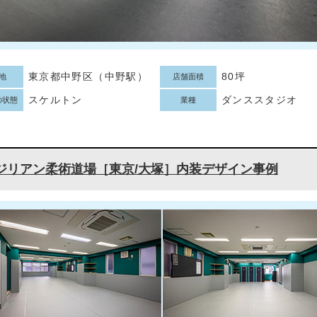
東京都中野区（中野駅）
80坪
地
店舗面積
スケルトン
ダンススタジオ
の状態
業種
ジリアン柔術道場［東京/大塚］内装デザイン事例