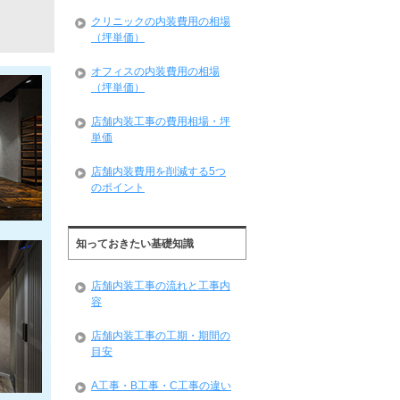
クリニックの内装費用の相場
（坪単価）
オフィスの内装費用の相場
（坪単価）
店舗内装工事の費用相場・坪
単価
店舗内装費用を削減する5つ
のポイント
知っておきたい基礎知識
店舗内装工事の流れと工事内
容
店舗内装工事の工期・期間の
目安
A工事・B工事・C工事の違い