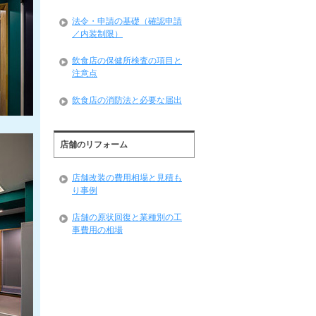
法令・申請の基礎（確認申請
／内装制限）
飲食店の保健所検査の項目と
注意点
飲食店の消防法と必要な届出
店舗のリフォーム
店舗改装の費用相場と見積も
り事例
店舗の原状回復と業種別の工
事費用の相場