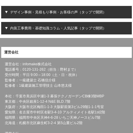
デザイン事例・見積もり事例・お客様の声（タップで開閉）
内装工事費用・基礎知識コラム・人気記事（タップで開閉）
運営会社
運営会社：infomake株式会社
電話番号：0120-131-262（担当：野村まで）
受付時間：平日 9:00～18:00（土・日・祝休）
監修者：一級建築士 石橋信介様
監修者：1級建築施工管理技士 山本悠太様
本社：千葉市美浜区中瀬1-3 幕張テクノガーデンCB棟3階MBP
東京都：中央区銀座1-12-4 N&E BLD.7階
大阪府：大阪市北区梅田1-1-3 大阪駅前第3ビル29階1-1-1号室
愛知県：名古屋市中村区名駅3-4-10 アルティメイト名駅1st2階
福岡県：福岡市中央区天神4-6-28 いちご天神ノースビル7階
北海道：札幌市北区麻生町3-2-4 第5山重ビル2階