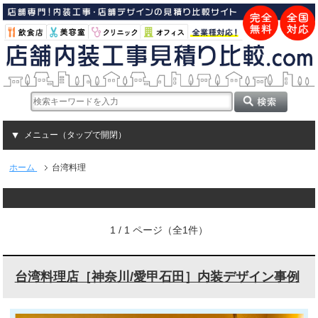
メニュー（タップで開閉）
ホーム
台湾料理
1 / 1 ページ（全1件）
台湾料理店［神奈川/愛甲石田］内装デザイン事例