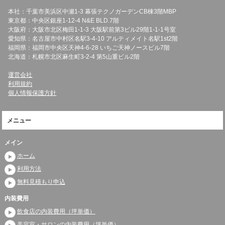
本社：千葉市美浜区中瀬1-3 幕張テクノガーデンCB棟3階MBP
東京都：中央区銀座1-12-4 N&E BLD.7階
大阪府：大阪市北区梅田1-1-3 大阪駅前第3ビル29階1-1-1号室
愛知県：名古屋市中村区名駅3-4-10 アルティメイト名駅1st2階
福岡県：福岡市中央区天神4-6-28 いちご天神ノースビル7階
北海道：札幌市北区麻生町3-2-4 第5山重ビル2階
運営会社
利用規約
個人情報保護方針
メニュー
メイン
ホーム
利用方法
無料見積もり申込
内装費用
飲食店の内装費用（坪単価）
美容室・サロンの内装費用（坪単価）