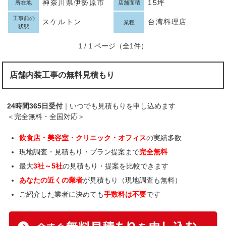
神奈川県伊勢原市
15坪
所在地
店舗面積
工事前の
スケルトン
台湾料理店
業種
状態
1 / 1 ページ（全1件）
店舗内装工事の無料見積もり
24時間365日受付
｜いつでも見積もりを申し込めます
＜完全無料・全国対応＞
飲食店・美容室・クリニック・オフィス
の実績多数
現地調査・見積もり・プラン提案まで
完全無料
最大
3社～5社
の見積もり・提案を比較できます
あなたの近くの業者
が見積もり（現地調査も無料）
ご紹介した業者に決めても
手数料は不要
です