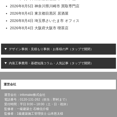
2026年8月5日 神奈川県川崎市 買取専門店
2026年8月4日 東京都目黒区 居酒屋
2026年8月4日 埼玉県さいたま市 オフィス
2026年8月4日 大阪府大阪市 喫茶店
デザイン事例・見積もり事例・お客様の声（タップで開閉）
内装工事費用・基礎知識コラム・人気記事（タップで開閉）
運営会社
運営会社：infomake株式会社
電話番号：0120-131-262（担当：野村まで）
受付時間：平日 9:00～18:00（土・日・祝休）
監修者：一級建築士 石橋信介様
監修者：1級建築施工管理技士 山本悠太様