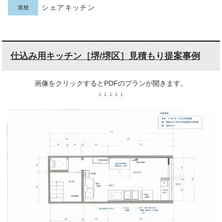
シェアキッチン
業種
仕込み用キッチン［堺/堺区］見積もり提案事例
画像をクリックするとPDFのプランが開きます。
↓ ↓ ↓ ↓ ↓