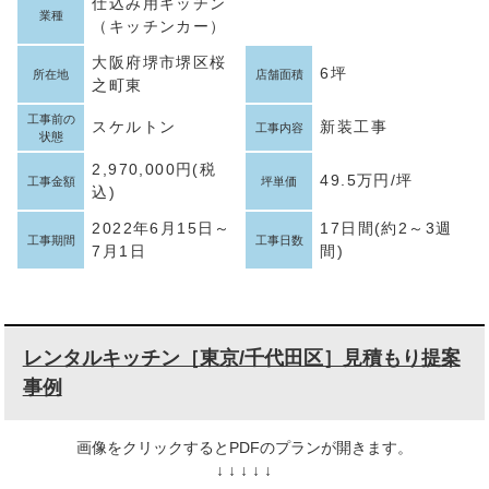
仕込み用キッチン
業種
（キッチンカー）
大阪府堺市堺区桜
6坪
所在地
店舗面積
之町東
工事前の
スケルトン
新装工事
工事内容
状態
2,970,000円(税
49.5万円/坪
工事金額
坪単価
込)
2022年6月15日～
17日間(約2～3週
工事期間
工事日数
7月1日
間)
レンタルキッチン［東京/千代田区］見積もり提案
事例
画像をクリックするとPDFのプランが開きます。
↓ ↓ ↓ ↓ ↓