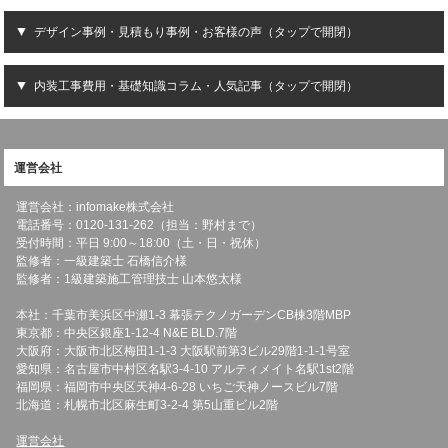
デザイン事例・見積もり事例・お客様の声（タップで開閉）
内装工事費用・基礎知識コラム・人気記事（タップで開閉）
運営会社
運営会社：infomake株式会社
電話番号：0120-131-262（担当：野村まで）
受付時間：平日 9:00～18:00（土・日・祝休）
監修者：一級建築士 石橋信介様
監修者：1級建築施工管理技士 山本悠太様
本社：千葉市美浜区中瀬1-3 幕張テクノガーデンCB棟3階MBP
東京都：中央区銀座1-12-4 N&E BLD.7階
大阪府：大阪市北区梅田1-1-3 大阪駅前第3ビル29階1-1-1号室
愛知県：名古屋市中村区名駅3-4-10 アルティメイト名駅1st2階
福岡県：福岡市中央区天神4-6-28 いちご天神ノースビル7階
北海道：札幌市北区麻生町3-2-4 第5山重ビル2階
運営会社