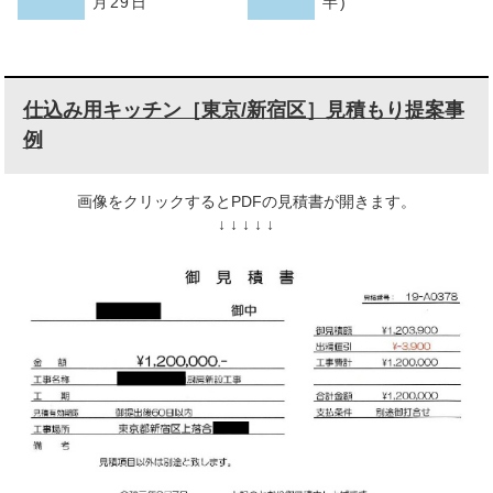
月29日
半)
仕込み用キッチン［東京/新宿区］見積もり提案事
例
画像をクリックするとPDFの見積書が開きます。
↓ ↓ ↓ ↓ ↓