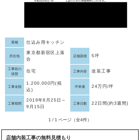
仕込み用キッチン
業種
東京都新宿区上落
5坪
所在地
店舗面積
合
工事前の
住宅
改装工事
工事内容
状態
1,200,000円(税
24万円/坪
工事金額
坪単価
込)
2019年8月25日～
22日間(約3週間)
工事期間
工事日数
9月15日
1 / 1 ページ（全4件）
店舗内装工事の無料見積もり