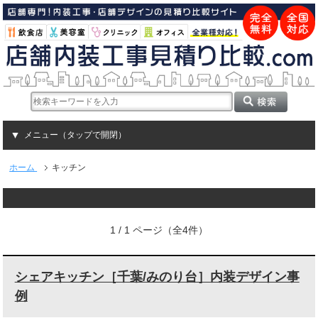
メニュー（タップで開閉）
ホーム
キッチン
1 / 1 ページ（全4件）
シェアキッチン［千葉/みのり台］内装デザイン事
例