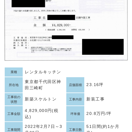
レンタルキッチン
業種
東京都千代田区神
23.16坪
所在地
店舗面積
田三崎町
工事前の
新築スケルトン
新装工事
工事内容
状態
4,829,000円(税
20.8万円/坪
工事金額
坪単価
込)
2022年2月7日～3
51日間(約1か月
工事期間
工事日数