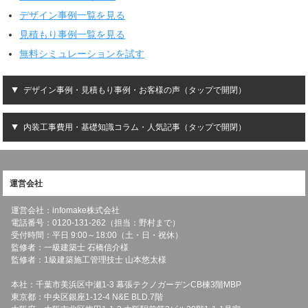
デザイン事例一覧を見る
見積もり事例一覧を見る
無料シミュレーションを試す
デザイン事例・見積もり事例・お客様の声（タップで開閉）
内装工事費用・基礎知識コラム・人気記事（タップで開閉）
運営会社
運営会社：infomake株式会社
電話番号：0120-131-262（担当：野村まで）
受付時間：平日 9:00～18:00（土・日・祝休）
監修者：一級建築士 石橋信介様
監修者：1級建築施工管理技士 山本悠太様
本社：千葉市美浜区中瀬1-3 幕張テクノガーデンCB棟3階MBP
東京都：中央区銀座1-12-4 N&E BLD.7階