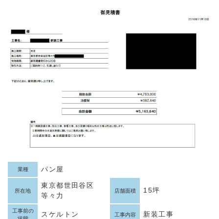
パン屋
業種
東京都世田谷区
15坪
所在地
店舗面積
等々力
工事前の
スケルトン
新装工事
工事内容
状態