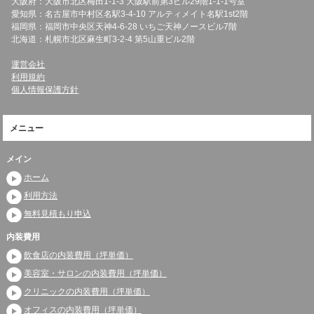
大阪府：大阪市北区梅田1-1-3 大阪駅前第3ビル29階1-1-1号室
愛知県：名古屋市中村区名駅3-4-10 アルティメイト名駅1st2階
福岡県：福岡市中央区天神4-6-28 いちご天神ノースビル7階
北海道：札幌市北区麻生町3-2-4 第5山重ビル2階
運営会社
利用規約
個人情報保護方針
メニュー
メイン
ホーム
利用方法
無料見積もり申込
内装費用
飲食店の内装費用（坪単価）
美容室・サロンの内装費用（坪単価）
クリニックの内装費用（坪単価）
オフィスの内装費用（坪単価）