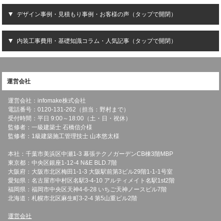
デザイン事例・見積もり事例・お客様の声（タップで開閉）
内装工事費用・基礎知識コラム・人気記事（タップで開閉）
運営会社
運営会社：infomake株式会社
電話番号：0120-131-262（担当：野村まで）
受付時間：平日 9:00～18:00（土・日・祝休）
監修者：一級建築士 石橋信介様
監修者：1級建築施工管理技士 山本悠太様
本社：千葉市美浜区中瀬1-3 幕張テクノガーデンCB棟3階MBP
東京都：中央区銀座1-12-4 N&E BLD.7階
大阪府：大阪市北区梅田1-1-3 大阪駅前第3ビル29階1-1-1号室
愛知県：名古屋市中村区名駅3-4-10 アルティメイト名駅1st2階
福岡県：福岡市中央区天神4-6-28 いちご天神ノースビル7階
北海道：札幌市北区麻生町3-2-4 第5山重ビル2階
運営会社