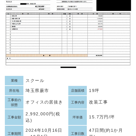
スクール
業種
埼玉県蕨市
19坪
所在地
店舗面積
工事前の
オフィスの居抜き
改装工事
工事内容
状態
2,992,000円(税
15.7万円/坪
工事金額
坪単価
込)
2024年10月16日
47日間(約1か月
工事期間
工事日数