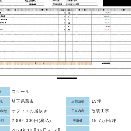
スクール
種
埼玉県蕨市
19坪
地
店舗面積
オフィスの居抜き
改装工事
の状態
工事内容
2,992,000円(税込)
15.7万円/坪
金額
坪単価
2024年10月16日～12月