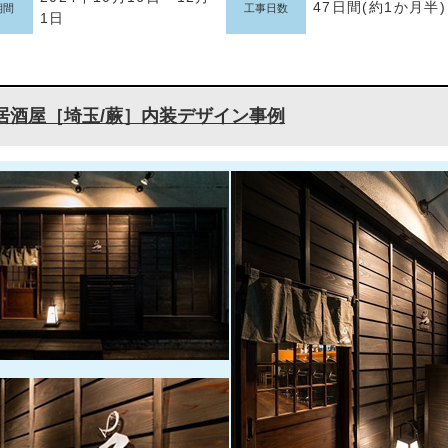
47日間(約1か月半)
期間
工事日数
1日
居酒屋［埼玉/蕨］内装デザイン事例