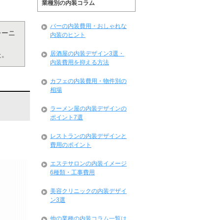
業種別の内装コラム
バーの内装費用・おしゃれな
レーニ
内装のヒント
居酒屋の内装デザイン3選・
た。
内装費用を抑える方法
カフェの内装費用・物件別の
相場
ラーメン屋の内装デザインの
ポイント7選
レストランの内装デザインと
費用のポイント
エステサロンの内装イメージ
6種類・工事費用
美容クリニックの内装デザイ
ン3選
他の業種の内装コラム一覧は