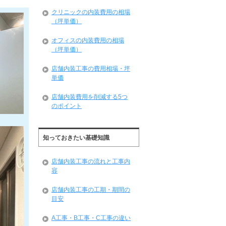
クリニックの内装費用の相場
（坪単価）
オフィスの内装費用の相場
（坪単価）
店舗内装工事の費用相場・坪
単価
店舗内装費用を削減する5つ
のポイント
知っておきたい基礎知識
店舗内装工事の流れと工事内
容
店舗内装工事の工期・期間の
目安
A工事・B工事・C工事の違い