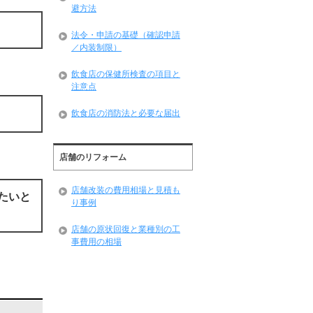
避方法
法令・申請の基礎（確認申請
／内装制限）
飲食店の保健所検査の項目と
注意点
飲食店の消防法と必要な届出
店舗のリフォーム
店舗改装の費用相場と見積も
たいと
り事例
店舗の原状回復と業種別の工
事費用の相場