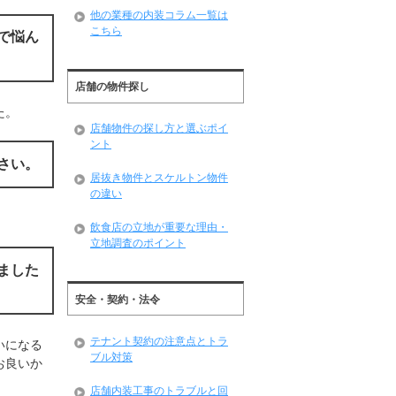
他の業種の内装コラム一覧は
こちら
で悩ん
店舗の物件探し
た。
店舗物件の探し方と選ぶポイ
ント
さい。
居抜き物件とスケルトン物件
の違い
飲食店の立地が重要な理由・
立地調査のポイント
ました
安全・契約・法令
テナント契約の注意点とトラ
いになる
ブル対策
お良いか
店舗内装工事のトラブルと回