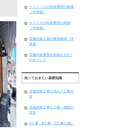
クリニックの内装費用の相場
（坪単価）
オフィスの内装費用の相場
（坪単価）
店舗内装工事の費用相場・坪
単価
店舗内装費用を削減する5つ
のポイント
知っておきたい基礎知識
店舗内装工事の流れと工事内
容
店舗内装工事の工期・期間の
目安
A工事・B工事・C工事の違い