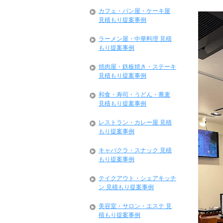
カフェ・パン屋・ケーキ屋
見積もり提案事例
ラーメン屋・中華料理 見積
もり提案事例
焼肉屋・鉄板焼き・ステーキ
見積もり提案事例
和食・寿司・うどん・蕎麦
見積もり提案事例
レストラン・カレー屋 見積
もり提案事例
キャバクラ・スナック 見積
もり提案事例
テイクアウト・シェアキッチ
ン 見積もり提案事例
美容室・サロン・エステ 見
積もり提案事例