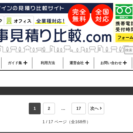
ガイド集
利用方法
運営会社
お問い合わせ
1
2
…
17
次へ
1 / 17 ページ（全168件）