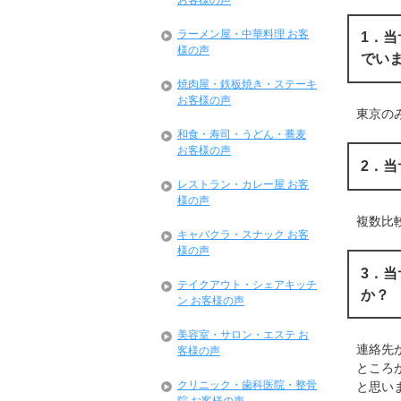
お客様の声
ラーメン屋・中華料理 お客
1．
様の声
でい
焼肉屋・鉄板焼き・ステーキ
お客様の声
東京の
和食・寿司・うどん・蕎麦
お客様の声
2．
レストラン・カレー屋 お客
様の声
複数比
キャバクラ・スナック お客
様の声
3．
テイクアウト・シェアキッチ
か？
ン お客様の声
美容室・サロン・エステ お
連絡先
客様の声
ところ
クリニック・歯科医院・整骨
と思い