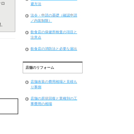
サロ
避方法
法令・申請の基礎（確認申請
／内装制限）
間。
飲食店の保健所検査の項目と
注意点
飲食店の消防法と必要な届出
店舗のリフォーム
店舗改装の費用相場と見積も
り事例
店舗の原状回復と業種別の工
事費用の相場