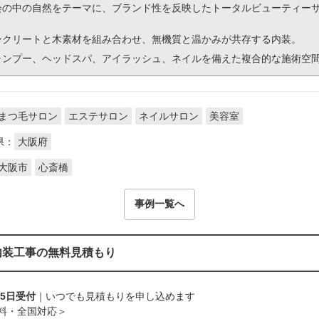
会の中の自然をテーマに、ブランド性を反映したトータルビューティー
ンクリートと木素材を組み合わせ、無機質と温かみが共存する内装。
ャンプー、ヘッドスパ、アイラッシュ、ネイルを備えた複合的な施術空
まつ毛サロン
エステサロン
ネイルサロン
美容室
県：
大阪府
大阪市
心斎橋
事例一覧へ
内装工事の無料見積もり
65日受付
｜いつでも見積もりを申し込めます
料・全国対応＞