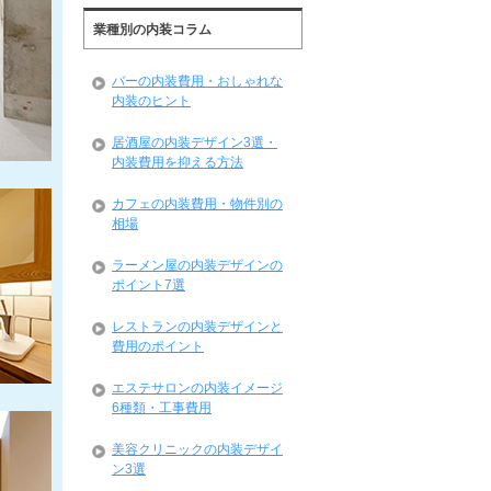
業種別の内装コラム
バーの内装費用・おしゃれな
内装のヒント
居酒屋の内装デザイン3選・
内装費用を抑える方法
カフェの内装費用・物件別の
相場
ラーメン屋の内装デザインの
ポイント7選
レストランの内装デザインと
費用のポイント
エステサロンの内装イメージ
6種類・工事費用
美容クリニックの内装デザイ
ン3選