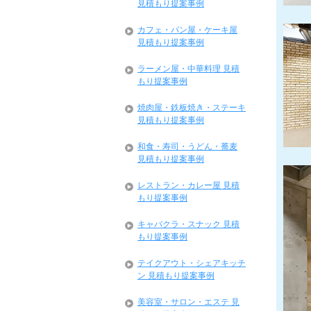
見積もり提案事例
カフェ・パン屋・ケーキ屋
見積もり提案事例
ラーメン屋・中華料理 見積
もり提案事例
焼肉屋・鉄板焼き・ステーキ
見積もり提案事例
和食・寿司・うどん・蕎麦
見積もり提案事例
レストラン・カレー屋 見積
もり提案事例
キャバクラ・スナック 見積
もり提案事例
テイクアウト・シェアキッチ
ン 見積もり提案事例
美容室・サロン・エステ 見