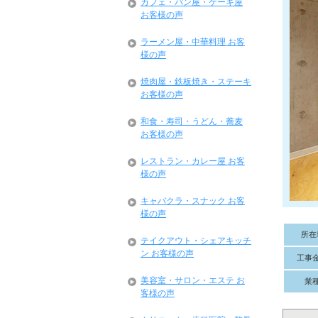
カフェ・パン屋・ケーキ屋
お客様の声
ラーメン屋・中華料理 お客
様の声
焼肉屋・鉄板焼き・ステーキ
お客様の声
和食・寿司・うどん・蕎麦
お客様の声
レストラン・カレー屋 お客
様の声
キャバクラ・スナック お客
様の声
所在
テイクアウト・シェアキッチ
ン お客様の声
工事
美容室・サロン・エステ お
業
客様の声