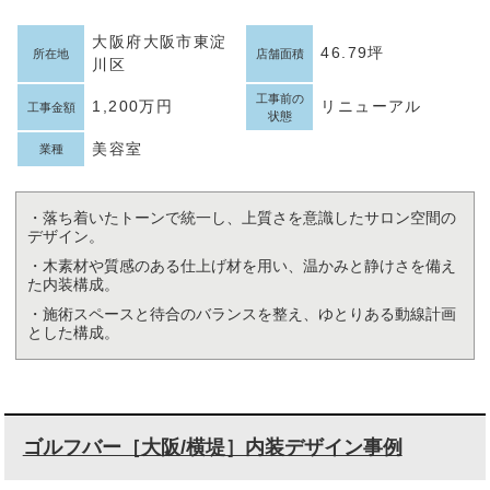
大阪府大阪市東淀
46.79坪
所在地
店舗面積
川区
工事前の
1,200万円
リニューアル
工事金額
状態
美容室
業種
・落ち着いたトーンで統一し、上質さを意識したサロン空間の
デザイン。
・木素材や質感のある仕上げ材を用い、温かみと静けさを備え
た内装構成。
・施術スペースと待合のバランスを整え、ゆとりある動線計画
とした構成。
ゴルフバー［大阪/横堤］内装デザイン事例