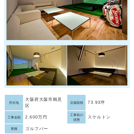
大阪府大阪市鶴見
73.93坪
所在地
店舗面積
区
工事前の
2,600万円
スケルトン
工事金額
状態
ゴルフバー
業種