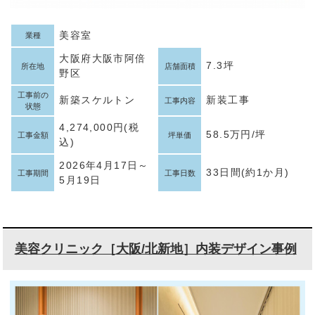
美容室
業種
大阪府大阪市阿倍
7.3坪
所在地
店舗面積
野区
工事前の
新築スケルトン
新装工事
工事内容
状態
4,274,000円(税
58.5万円/坪
工事金額
坪単価
込)
2026年4月17日～
33日間(約1か月)
工事期間
工事日数
5月19日
美容クリニック［大阪/北新地］内装デザイン事例