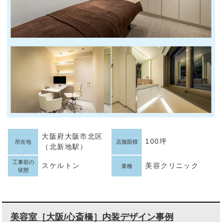
大阪府大阪市北区
100坪
所在地
店舗面積
（北新地駅）
工事前の
スケルトン
美容クリニック
業種
状態
美容室［大阪/心斎橋］内装デザイン事例