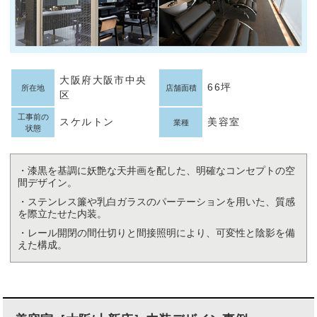
大阪府大阪市中央
66坪
所在地
店舗面積
区
工事前の
スケルトン
美容室
業種
状態
・漆黒を基調に妖艶な天井画を配した、明確なコンセプトの空
間デザイン。
・ステンレス簾や乳白ガラスのパーテーションを用いた、質感
を際立たせた内装。
・レール開閉の間仕切りと間接照明により、可変性と陰影を備
えた構成。