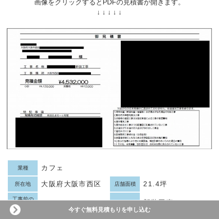
画像をクリックするとPDFの見積書が開きます。
↓ ↓ ↓ ↓ ↓
カフェ
業種
大阪府大阪市西区
21.4坪
所在地
店舗面積
工事前の
スケルトン
新装工事
工事内容
状態
今すぐ無料見積もりを申し込む