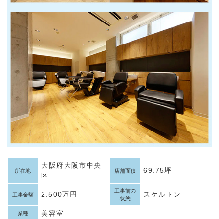
大阪府大阪市中央
69.75坪
所在地
店舗面積
区
工事前の
2,500万円
スケルトン
工事金額
状態
美容室
業種