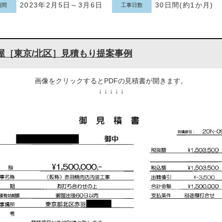
2023年2月5日～3月6日
30日間(約1か月)
期間
工事日数
屋［東京/北区］見積もり提案事例
画像をクリックするとPDFの見積書が開きます。
↓ ↓ ↓ ↓ ↓