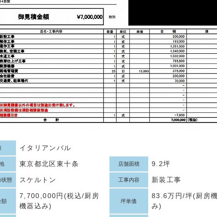
イタリアンバル
種
東京都北区東十条
9.2坪
地
店舗面積
スケルトン
新装工事
の状態
工事内容
7,700,000円(税込/厨房
83.6万円/坪(厨房
金額
坪単価
機器込み)
み)