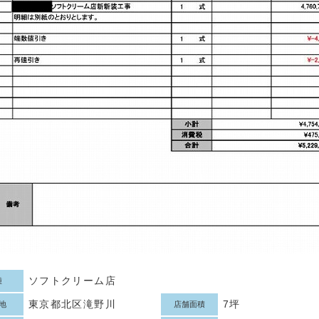
ソフトクリーム店
種
東京都北区滝野川
7坪
地
店舗面積