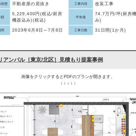
不動産屋の居抜き
改装工事
の状態
工事内容
5,229,400円(税込/厨房
74.7万円/坪(厨房
金額
坪単価
機器込み)(税込)
み)
2023年6月8日～7月8日
31日間(1か月)
期間
工事日数
リアンバル［東京/北区］見積もり提案事例
画像をクリックするとPDFのプランが開きます。
↓ ↓ ↓ ↓ ↓