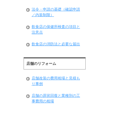
法令・申請の基礎（確認申請
／内装制限）
飲食店の保健所検査の項目と
注意点
飲食店の消防法と必要な届出
店舗のリフォーム
店舗改装の費用相場と見積も
り事例
店舗の原状回復と業種別の工
事費用の相場