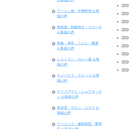
お客様の声
20
ラーメン屋・中華料理 お客
20
様の声
20
焼肉屋・鉄板焼き・ステーキ
20
お客様の声
20
和食・寿司・うどん・蕎麦
20
お客様の声
20
レストラン・カレー屋 お客
20
様の声
20
キャバクラ・スナック お客
様の声
テイクアウト・シェアキッチ
ン お客様の声
美容室・サロン・エステ お
客様の声
クリニック・歯科医院・整骨