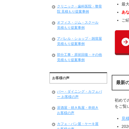
最
クリニック・歯科医院・整骨
院 見積もり提案事例
あ
ご
オフィス・ジム・スクール
見積もり提案事例
アパレル・ショップ・雑貨屋
見積もり提案事例
部分工事・原状回復・その他
見積もり提案事例
お客様の声
最新
バー・ダイニング・カフェバ
ー お客様の声
初めて
をご覧い
居酒屋・焼き鳥屋・串焼き
お客様の声
見
カフェ・パン屋・ケーキ屋
20