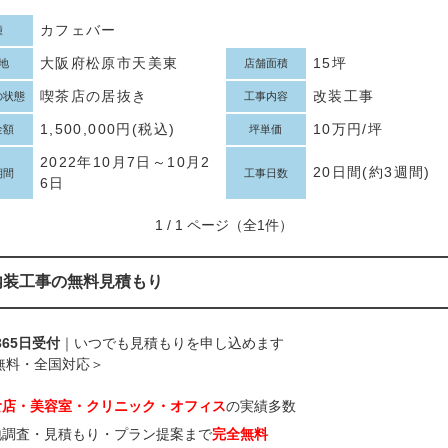
カフェバー
種
大阪府松原市天美東
15坪
地
店舗面積
喫茶店の居抜き
改装工事
の状態
工事内容
1,500,000円(税込)
10万円/坪
金額
坪単価
2022年10月7日～10月2
20日間(約3週間)
期間
工事日数
6日
1 / 1 ページ（全1件）
内装工事の無料見積もり
365日受付
｜いつでも見積もりを申し込めます
無料・全国対応＞
食店・美容室・クリニック・オフィス
の実績多数
地調査・見積もり・プラン提案まで
完全無料