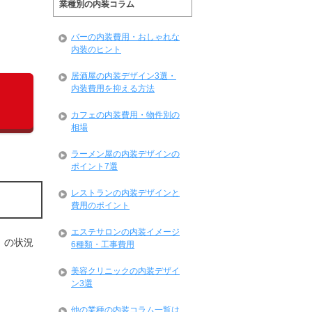
業種別の内装コラム
バーの内装費用・おしゃれな
内装のヒント
居酒屋の内装デザイン3選・
内装費用を抑える方法
カフェの内装費用・物件別の
相場
ラーメン屋の内装デザインの
ポイント7選
レストランの内装デザインと
費用のポイント
エステサロンの内装イメージ
」の状況
6種類・工事費用
美容クリニックの内装デザイ
ン3選
他の業種の内装コラム一覧は