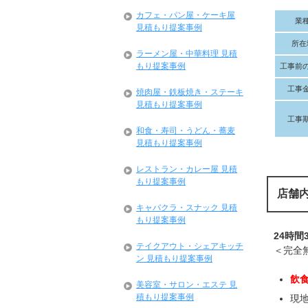
カフェ・パン屋・ケーキ屋
業
見積もり提案事例
所在
ラーメン屋・中華料理 見積
もり提案事例
工事前
工事
焼肉屋・鉄板焼き・ステーキ
見積もり提案事例
工事
和食・寿司・うどん・蕎麦
見積もり提案事例
レストラン・カレー屋 見積
もり提案事例
店舗
キャバクラ・スナック 見積
もり提案事例
24時間
テイクアウト・シェアキッチ
＜完全
ン 見積もり提案事例
飲
美容室・サロン・エステ 見
積もり提案事例
現