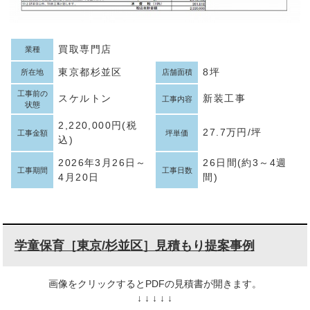
買取専門店
業種
東京都杉並区
8坪
所在地
店舗面積
工事前の
スケルトン
新装工事
工事内容
状態
2,220,000円(税
27.7万円/坪
工事金額
坪単価
込)
2026年3月26日～
26日間(約3～4週
工事期間
工事日数
4月20日
間)
学童保育［東京/杉並区］見積もり提案事例
画像をクリックするとPDFの見積書が開きます。
↓ ↓ ↓ ↓ ↓