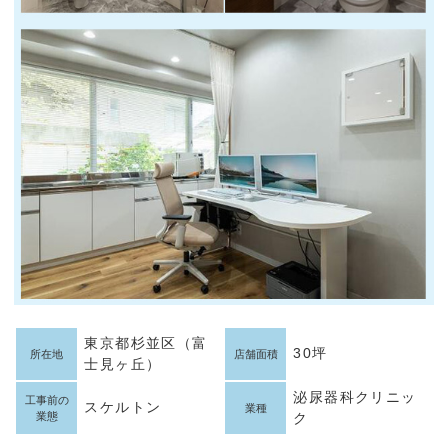
東京都杉並区（富
30坪
所在地
店舗面積
士見ヶ丘）
泌尿器科クリニッ
工事前の
スケルトン
業種
業態
ク