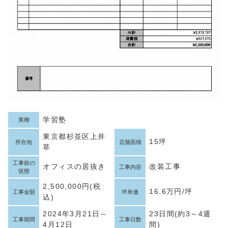
学習塾
業種
東京都杉並区上井
15坪
所在地
店舗面積
草
工事前の
オフィスの居抜き
改装工事
工事内容
状態
2,500,000円(税
16.6万円/坪
工事金額
坪単価
込)
2024年3月21日～
23日間(約3～4週
工事期間
工事日数
4月12日
間)