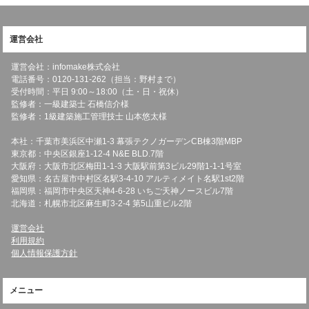
運営会社
運営会社：infomake株式会社
電話番号：0120-131-262（担当：野村まで）
受付時間：平日 9:00～18:00（土・日・祝休）
監修者：一級建築士 石橋信介様
監修者：1級建築施工管理技士 山本悠太様
本社：千葉市美浜区中瀬1-3 幕張テクノガーデンCB棟3階MBP
東京都：中央区銀座1-12-4 N&E BLD.7階
大阪府：大阪市北区梅田1-1-3 大阪駅前第3ビル29階1-1-1号室
愛知県：名古屋市中村区名駅3-4-10 アルティメイト名駅1st2階
福岡県：福岡市中央区天神4-6-28 いちご天神ノースビル7階
北海道：札幌市北区麻生町3-2-4 第5山重ビル2階
運営会社
利用規約
個人情報保護方針
メニュー