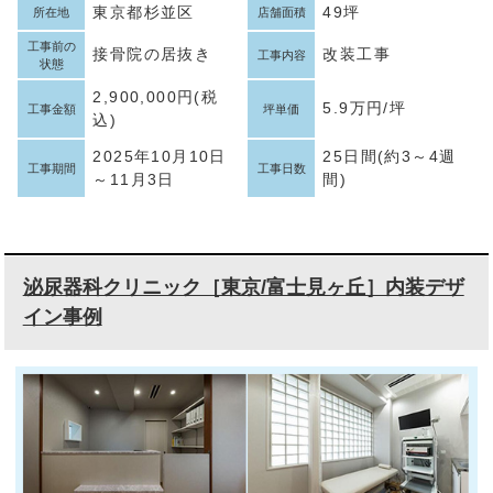
東京都杉並区
49坪
所在地
店舗面積
工事前の
接骨院の居抜き
改装工事
工事内容
状態
2,900,000円(税
5.9万円/坪
工事金額
坪単価
込)
2025年10月10日
25日間(約3～4週
工事期間
工事日数
～11月3日
間)
泌尿器科クリニック［東京/富士見ヶ丘］内装デザ
イン事例