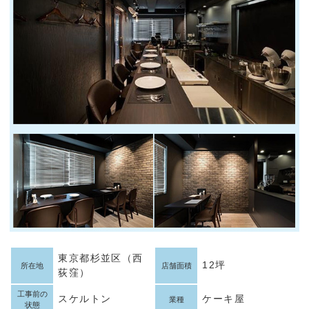
東京都杉並区（西
12坪
所在地
店舗面積
荻窪）
工事前の
スケルトン
ケーキ屋
業種
状態