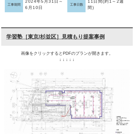
2024年5月31日～
11日間(約1～2週
工事期間
工事日数
6月10日
間)
学習塾［東京/杉並区］見積もり提案事例
画像をクリックするとPDFのプランが開きます。
↓ ↓ ↓ ↓ ↓