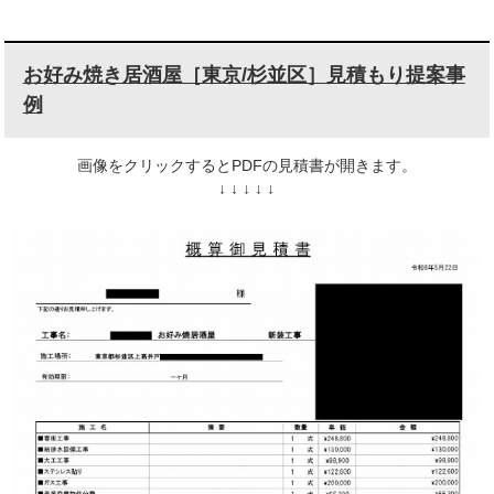
お好み焼き居酒屋［東京/杉並区］見積もり提案事
例
画像をクリックするとPDFの見積書が開きます。
↓ ↓ ↓ ↓ ↓