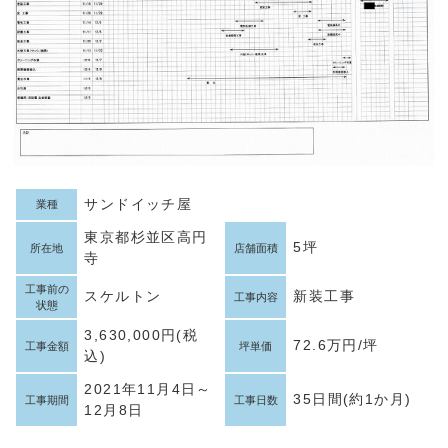
サンドイッチ屋
業種
東京都杉並区高円
5坪
所在地
店舗面積
寺
工事前の
スケルトン
新装工事
工事内容
状態
3,630,000円(税
72.6万円/坪
工事金額
坪単価
込)
2021年11月4日～
35日間(約1か月)
工事期間
工事日数
12月8日