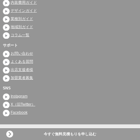
内装費用ガイド
デザインガイド
業種別ガイド
地域別ガイド
コラム一覧
サポート
お問い合わせ
よくある質問
出店支援者様
加盟業者募集
SNS
Instagram
X（旧Twitter）
Facebook
店舗内装工事見積り比較.com © 2010 Infomake Inc.
今すぐ無料見積もりを申し込む