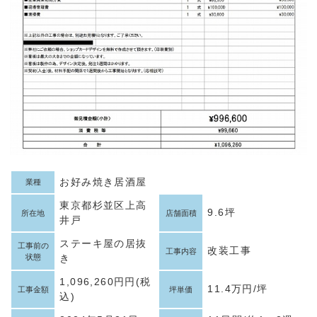
お好み焼き居酒屋
業種
東京都杉並区上高
9.6坪
所在地
店舗面積
井戸
ステーキ屋の居抜
工事前の
改装工事
工事内容
状態
き
1,096,260円円(税
11.4万円/坪
工事金額
坪単価
込)