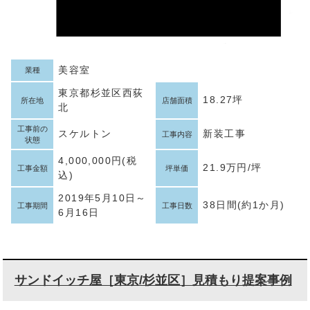
美容室
業種
東京都杉並区西荻
18.27坪
所在地
店舗面積
北
工事前の
スケルトン
新装工事
工事内容
状態
4,000,000円(税
21.9万円/坪
工事金額
坪単価
込)
2019年5月10日～
38日間(約1か月)
工事期間
工事日数
6月16日
サンドイッチ屋［東京/杉並区］見積もり提案事例