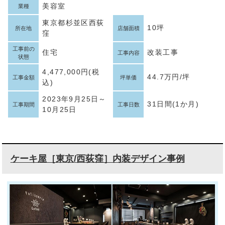
美容室
業種
東京都杉並区西荻
10坪
所在地
店舗面積
窪
工事前の
住宅
改装工事
工事内容
状態
4,477,000円(税
44.7万円/坪
工事金額
坪単価
込)
2023年9月25日～
31日間(1か月)
工事期間
工事日数
10月25日
ケーキ屋［東京/西荻窪］内装デザイン事例