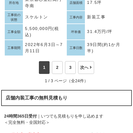
17.5坪
所在地
店舗面積
寺南
工事前の
スケルトン
新装工事
工事内容
状態
5,500,000円(税
31.4万円/坪
工事金額
坪単価
込)
2022年6月3日～7
39日間(約1か月
工事期間
工事日数
月11日
半)
1
2
3
次へ
1 / 3 ページ（全24件）
店舗内装工事の無料見積もり
24時間365日受付
｜いつでも見積もりを申し込めます
＜完全無料・全国対応＞