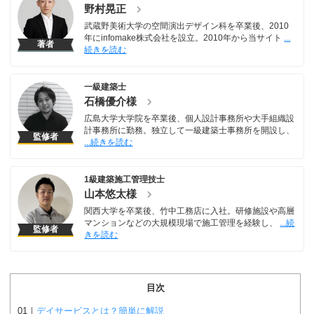
野村晃正
武蔵野美術大学の空間演出デザイン科を卒業後、2010
年にinfomake株式会社を設立。2010年から当サイト
著者
一級建築士
石橋優介様
広島大学大学院を卒業後、個人設計事務所や大手組織設
計事務所に勤務。独立して一級建築士事務所を開設し、
監修者
1級建築施工管理技士
山本悠太様
関西大学を卒業後、竹中工務店に入社。研修施設や高層
マンションなどの大規模現場で施工管理を経験し、
監修者
目次
デイサービスとは？簡単に解説