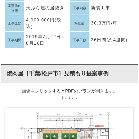
工事前の
天ぷら屋の居抜き
新装工事
工事内容
状態
4,000,000円(税
36.3万円/坪
工事金額
坪単価
込)
2019年7月22日～
26日間(約4週間)
工事期間
工事日数
8月16日
焼肉屋［千葉/松戸市］見積もり提案事例
画像をクリックするとPDFのプランが開きます。
↓ ↓ ↓ ↓ ↓