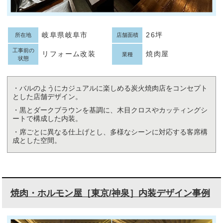
岐阜県岐阜市
26坪
所在地
店舗面積
工事前の
リフォーム改装
焼肉屋
業種
状態
・バルのようにカジュアルに楽しめる炭火焼肉店をコンセプト
とした店舗デザイン。
・黒とダークブラウンを基調に、木目クロスやカッティングシ
ートで構成した内装。
・席ごとに異なる仕上げとし、多様なシーンに対応する客席構
成とした空間。
焼肉・ホルモン屋［東京/神泉］内装デザイン事例