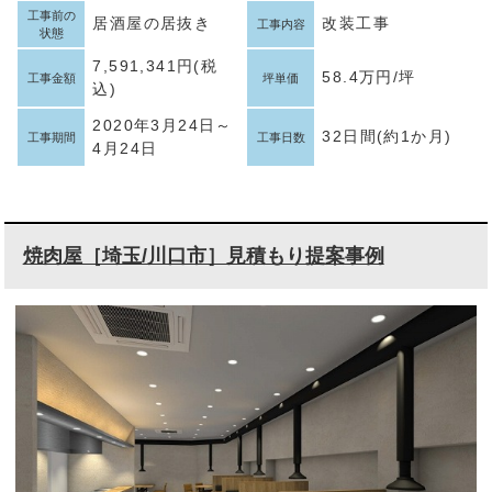
工事前の
居酒屋の居抜き
改装工事
工事内容
状態
7,591,341円(税
58.4万円/坪
工事金額
坪単価
込)
2020年3月24日～
32日間(約1か月)
工事期間
工事日数
4月24日
焼肉屋［埼玉/川口市］見積もり提案事例