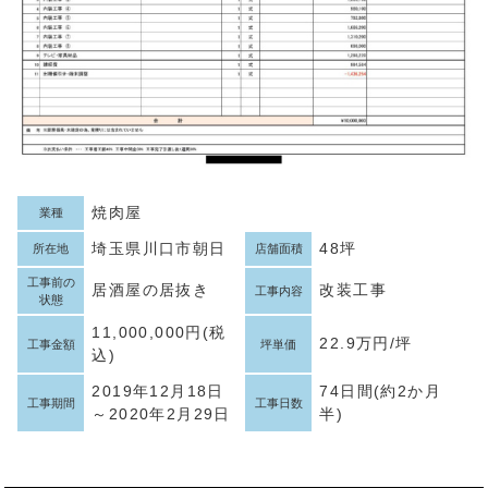
焼肉屋
業種
埼玉県川口市朝日
48坪
所在地
店舗面積
工事前の
居酒屋の居抜き
改装工事
工事内容
状態
11,000,000円(税
22.9万円/坪
工事金額
坪単価
込)
2019年12月18日
74日間(約2か月
工事期間
工事日数
～2020年2月29日
半)