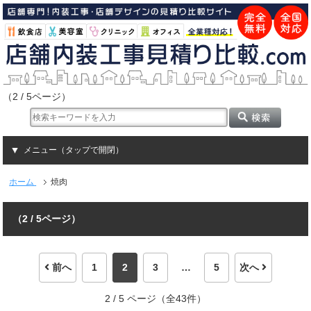
（2 / 5ページ）
メニュー（タップで開閉）
ホーム
焼肉
（2 / 5ページ）
前へ
1
2
3
…
5
次へ
2 / 5 ページ（全43件）