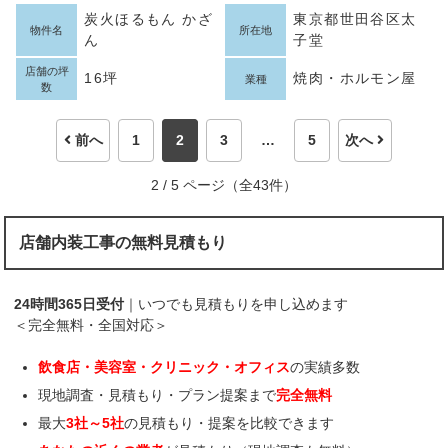
炭火ほるもん かざ
東京都世田谷区太
物件名
所在地
ん
子堂
店舗の坪
16坪
焼肉・ホルモン屋
業種
数
前へ
1
2
3
…
5
次へ
2 / 5 ページ（全43件）
店舗内装工事の無料見積もり
24時間365日受付
｜いつでも見積もりを申し込めます
＜完全無料・全国対応＞
飲食店・美容室・クリニック・オフィス
の実績多数
現地調査・見積もり・プラン提案まで
完全無料
最大
3社～5社
の見積もり・提案を比較できます