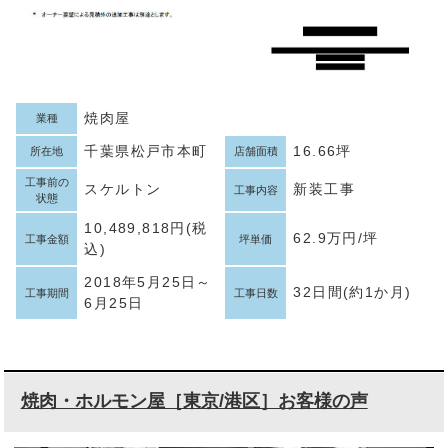
焼肉屋
業種
千葉県松戸市本町
16.66坪
所在地
店舗面積
工事前の
スケルトン
新装工事
工事内容
状態
10,489,818円(税
62.9万円/坪
工事金額
坪単価
込)
2018年5月25日～
32日間(約1か月)
工事期間
工事日数
6月25日
焼肉・ホルモン屋［東京/港区］お客様の声