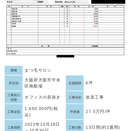
まつ毛サロン
業種
大阪府大阪市中央
6坪
所在地
店舗面積
区南船場
工事前の
オフィスの居抜き
改装工事
工事内容
状態
1,650,000円(税
27.5万円/坪
工事金額
坪単価
込)
2022年10月18日
13日間(約2週間)
工事期間
工事日数
～10月30日