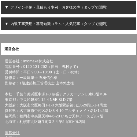
デザイン事例・見積もり事例・お客様の声（タップで開閉）
内装工事費用・基礎知識コラム・人気記事（タップで開閉）
運営会社
運営会社：infomake株式会社
電話番号：0120-131-262（担当：野村まで）
受付時間：平日 9:00～18:00（土・日・祝休）
監修者：一級建築士 石橋信介様
監修者：1級建築施工管理技士 山本悠太様
本社：千葉市美浜区中瀬1-3 幕張テクノガーデンCB棟3階MBP
東京都：中央区銀座1-12-4 N&E BLD.7階
大阪府：大阪市北区梅田1-1-3 大阪駅前第3ビル29階1-1-1号室
愛知県：名古屋市中村区名駅3-4-10 アルティメイト名駅1st2階
福岡県：福岡市中央区天神4-6-28 いちご天神ノースビル7階
北海道：札幌市北区麻生町3-2-4 第5山重ビル2階
運営会社