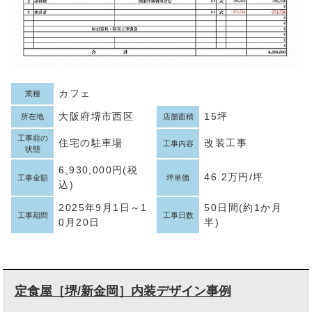
カフェ
業種
大阪府堺市西区
15坪
所在地
店舗面積
工事前の
住宅の駐車場
改装工事
工事内容
状態
6,930,000円(税
46.2万円/坪
工事金額
坪単価
込)
2025年9月1日～1
50日間(約1か月
工事期間
工事日数
0月20日
半)
定食屋［堺/新金岡］内装デザイン事例