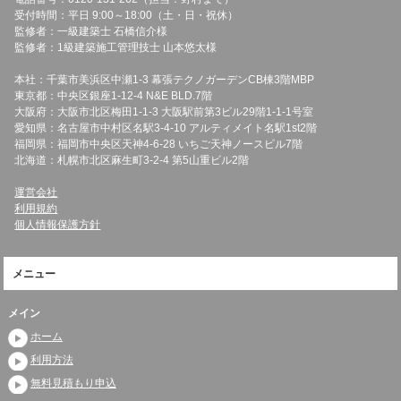
受付時間：平日 9:00～18:00（土・日・祝休）
監修者：一級建築士 石橋信介様
監修者：1級建築施工管理技士 山本悠太様
本社：千葉市美浜区中瀬1-3 幕張テクノガーデンCB棟3階MBP
東京都：中央区銀座1-12-4 N&E BLD.7階
大阪府：大阪市北区梅田1-1-3 大阪駅前第3ビル29階1-1-1号室
愛知県：名古屋市中村区名駅3-4-10 アルティメイト名駅1st2階
福岡県：福岡市中央区天神4-6-28 いちご天神ノースビル7階
北海道：札幌市北区麻生町3-2-4 第5山重ビル2階
運営会社
利用規約
個人情報保護方針
メニュー
メイン
ホーム
利用方法
無料見積もり申込