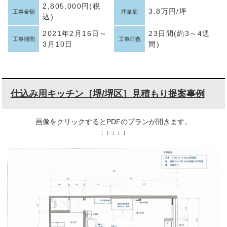
2,805,000円(税
3.8万円/坪
工事金額
坪単価
込)
2021年2月16日～
23日間(約3～4週
工事期間
工事日数
3月10日
間)
仕込み用キッチン［堺/堺区］見積もり提案事例
画像をクリックするとPDFのプランが開きます。
↓ ↓ ↓ ↓ ↓