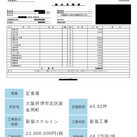
定食屋
業種
大阪府堺市北区新
45.62坪
所在地
店舗面積
金岡町
工事前の
新築スケルトン
新装工事
工事内容
状態
22,000,000円(税
48.2万円/坪
工事金額
坪単価