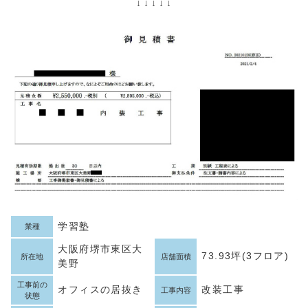
↓ ↓ ↓ ↓ ↓
学習塾
業種
大阪府堺市東区大
73.93坪(3フロア)
所在地
店舗面積
美野
工事前の
オフィスの居抜き
改装工事
工事内容
状態