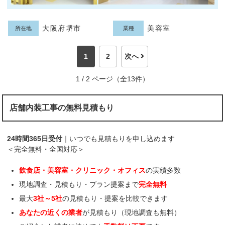
大阪府堺市
美容室
所在地
業種
1
2
次へ
1 / 2 ページ（全13件）
店舗内装工事の無料見積もり
24時間365日受付
｜いつでも見積もりを申し込めます
＜完全無料・全国対応＞
飲食店・美容室・クリニック・オフィス
の実績多数
現地調査・見積もり・プラン提案まで
完全無料
最大
3社～5社
の見積もり・提案を比較できます
あなたの近くの業者
が見積もり（現地調査も無料）