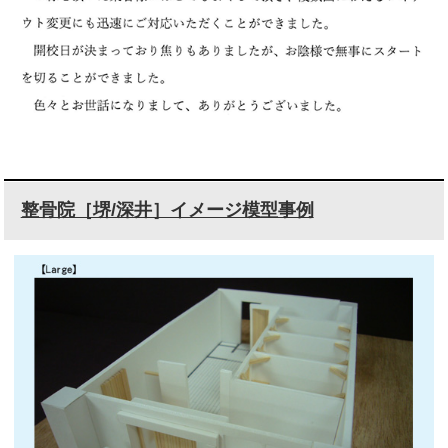
整骨院［堺/深井］イメージ模型事例