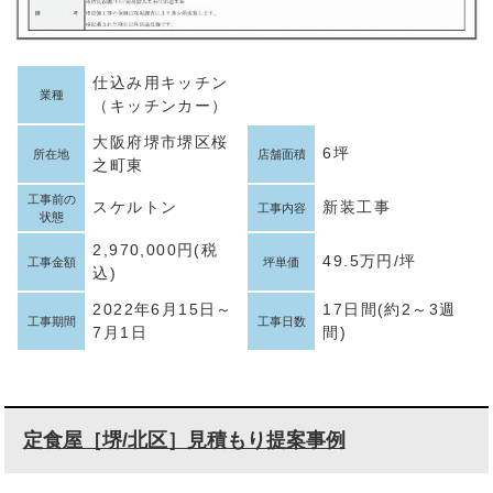
仕込み用キッチン
業種
（キッチンカー）
大阪府堺市堺区桜
6坪
所在地
店舗面積
之町東
工事前の
スケルトン
新装工事
工事内容
状態
2,970,000円(税
49.5万円/坪
工事金額
坪単価
込)
2022年6月15日～
17日間(約2～3週
工事期間
工事日数
7月1日
間)
定食屋［堺/北区］見積もり提案事例