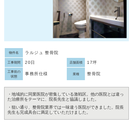
ラルジュ 整骨院
物件名
20日
17坪
工事期間
店舗面積
工事前の
事務所仕様
整骨院
業種
状態
・地域的に同業医院が密集している激戦区。他の医院とは違っ
た治療所をテーマに、院長先生と協議しました。
・狙い通り、整骨院業界では一味違う医院ができました。院長
先生も完成具合に満足していただけました。