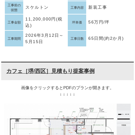
工事前の
スケルトン
新装工事
工事内容
状態
11,200,000円(税
56万円/坪
工事金額
坪単価
込)
2026年3月12日～
65日間(約2か月)
工事期間
工事日数
5月15日
カフェ［堺/西区］見積もり提案事例
画像をクリックするとPDFのプランが開きます。
↓ ↓ ↓ ↓ ↓