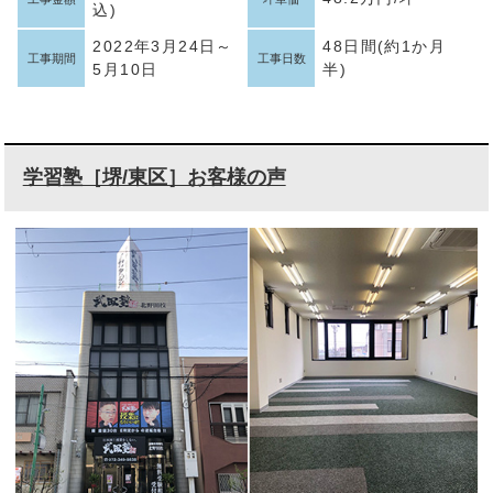
込)
2022年3月24日～
48日間(約1か月
工事期間
工事日数
5月10日
半)
学習塾［堺/東区］お客様の声