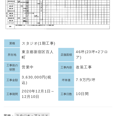
スタジオ(1期工事)
業種
東京都新宿区百人
46坪(23坪×2フロ
所在地
店舗面積
町
ア)
工事前の
営業中
改装工事
工事内容
状態
3,630,000円(税
7.9万円/坪
工事金額
坪単価
込)
2020年12月1日～
10日間
工事期間
工事日数
12月10日
業種：
スタジオ・アトリエ