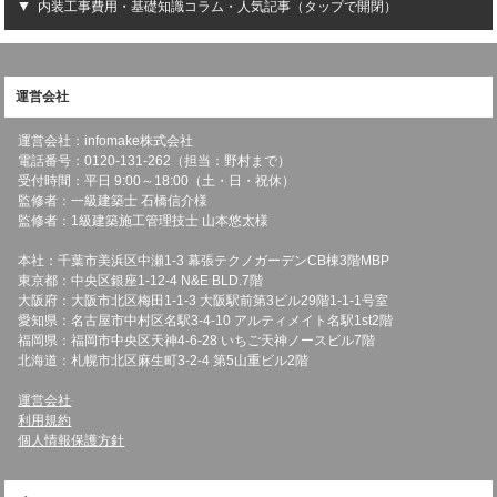
内装工事費用・基礎知識コラム・人気記事（タップで開閉）
運営会社
運営会社：infomake株式会社
電話番号：0120-131-262（担当：野村まで）
受付時間：平日 9:00～18:00（土・日・祝休）
監修者：一級建築士 石橋信介様
監修者：1級建築施工管理技士 山本悠太様
本社：千葉市美浜区中瀬1-3 幕張テクノガーデンCB棟3階MBP
東京都：中央区銀座1-12-4 N&E BLD.7階
大阪府：大阪市北区梅田1-1-3 大阪駅前第3ビル29階1-1-1号室
愛知県：名古屋市中村区名駅3-4-10 アルティメイト名駅1st2階
福岡県：福岡市中央区天神4-6-28 いちご天神ノースビル7階
北海道：札幌市北区麻生町3-2-4 第5山重ビル2階
運営会社
利用規約
個人情報保護方針