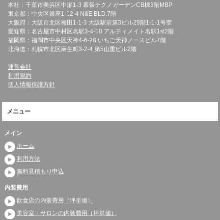
本社：千葉市美浜区中瀬1-3 幕張テクノガーデンCB棟3階MBP
東京都：中央区銀座1-12-4 N&E BLD.7階
大阪府：大阪市北区梅田1-1-3 大阪駅前第3ビル29階1-1-1号室
愛知県：名古屋市中村区名駅3-4-10 アルティメイト名駅1st2階
福岡県：福岡市中央区天神4-6-28 いちご天神ノースビル7階
北海道：札幌市北区麻生町3-2-4 第5山重ビル2階
運営会社
利用規約
個人情報保護方針
メニュー
メイン
ホーム
利用方法
無料見積もり申込
内装費用
飲食店の内装費用（坪単価）
美容室・サロンの内装費用（坪単価）