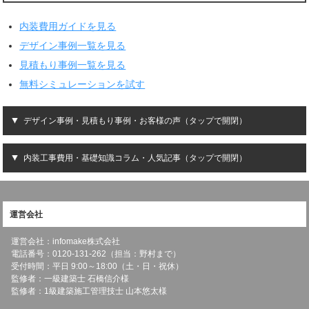
内装費用ガイドを見る
デザイン事例一覧を見る
見積もり事例一覧を見る
無料シミュレーションを試す
デザイン事例・見積もり事例・お客様の声（タップで開閉）
内装工事費用・基礎知識コラム・人気記事（タップで開閉）
運営会社
運営会社：infomake株式会社
電話番号：0120-131-262（担当：野村まで）
受付時間：平日 9:00～18:00（土・日・祝休）
監修者：一級建築士 石橋信介様
監修者：1級建築施工管理技士 山本悠太様