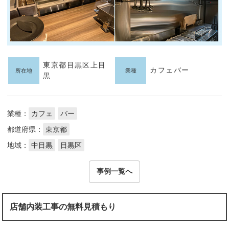
東京都目黒区上目
カフェバー
所在地
業種
黒
業種：
カフェ
バー
都道府県：
東京都
地域：
中目黒
目黒区
事例一覧へ
店舗内装工事の無料見積もり