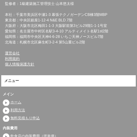
監修者：1級建築施工管理技士 山本悠太様
本社：千葉市美浜区中瀬1-3 幕張テクノガーデンCB棟3階MBP
東京都：中央区銀座1-12-4 N&E BLD.7階
大阪府：大阪市北区梅田1-1-3 大阪駅前第3ビル29階1-1-1号室
愛知県：名古屋市中村区名駅3-4-10 アルティメイト名駅1st2階
福岡県：福岡市中央区天神4-6-28 いちご天神ノースビル7階
北海道：札幌市北区麻生町3-2-4 第5山重ビル2階
運営会社
利用規約
個人情報保護方針
メニュー
メイン
ホーム
利用方法
無料見積もり申込
内装費用
飲食店の内装費用（坪単価）