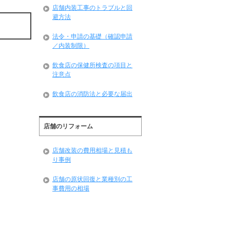
店舗内装工事のトラブルと回
避方法
法令・申請の基礎（確認申請
／内装制限）
飲食店の保健所検査の項目と
注意点
飲食店の消防法と必要な届出
店舗のリフォーム
店舗改装の費用相場と見積も
り事例
店舗の原状回復と業種別の工
事費用の相場