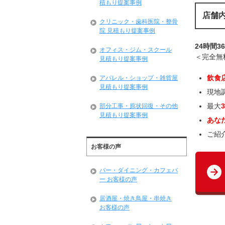
積もり提案事例
店舗
クリニック・歯科医院・整骨
院 見積もり提案事例
24時間3
オフィス・ジム・スクール
＜完全無
見積もり提案事例
飲食
アパレル・ショップ・雑貨屋
見積もり提案事例
現地
最大
部分工事・原状回復・その他
見積もり提案事例
あな
ご紹
お客様の声
バー・ダイニング・カフェバ
ー お客様の声
居酒屋・焼き鳥屋・串焼き
お客様の声