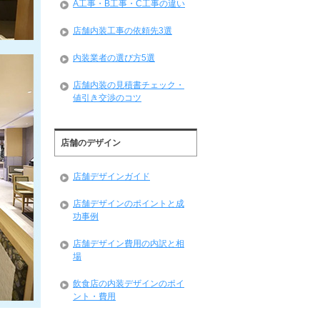
A工事・B工事・C工事の違い
店舗内装工事の依頼先3選
内装業者の選び方5選
店舗内装の見積書チェック・
値引き交渉のコツ
店舗のデザイン
店舗デザインガイド
店舗デザインのポイントと成
功事例
店舗デザイン費用の内訳と相
場
飲食店の内装デザインのポイ
ント・費用