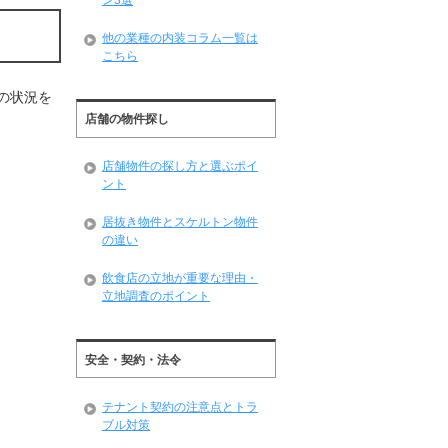
ン3選
他の業種の内装コラム一覧は
こちら
の状況を
店舗の物件探し
店舗物件の探し方と選ぶポイ
ント
居抜き物件とスケルトン物件
の違い
飲食店の立地が重要な理由・
立地調査のポイント
安全・契約・法令
テナント契約の注意点とトラ
ブル対策