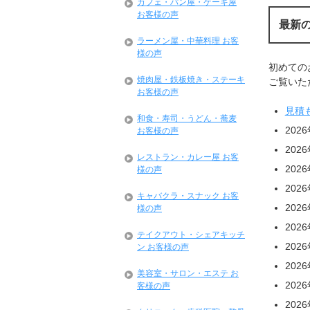
カフェ・パン屋・ケーキ屋
お客様の声
最新
ラーメン屋・中華料理 お客
様の声
初めての
焼肉屋・鉄板焼き・ステーキ
ご覧いただ
お客様の声
見積
和食・寿司・うどん・蕎麦
202
お客様の声
202
レストラン・カレー屋 お客
202
様の声
202
キャバクラ・スナック お客
202
様の声
202
テイクアウト・シェアキッチ
202
ン お客様の声
202
美容室・サロン・エステ お
202
客様の声
202