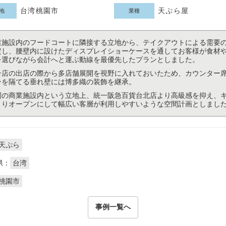
台湾桃園市
天ぷら屋
地
業種
業施設内のフードコートに隣接する立地から、テイクアウトによる需要
定し、腰壁内に設けたディスプレイショーケースを通してお客様が食材
を選びながら会計へと運ぶ動線を最優先したプランとしました。
号店の出店の際から多店舗展開を視野に入れておいたため、カウンター
ンを隔てる垂れ壁には博多織の装飾を継承。
園の商業施設内という立地上、統一阪急百貨台北店より高級感を抑え、
よりオープンにして幅広い客層が利用しやすいような空間計画としまし
天ぷら
県：
台湾
桃園市
事例一覧へ