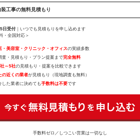
内装工事の無料見積もり
65日受付
｜いつでも見積もりを申し込めます
料・全国対応＞
店・美容室・クリニック・オフィス
の実績多数
調査・見積もり・プラン提案まで
完全無料
3社～5社
の見積もり・提案を比較できます
たの近くの業者
が見積もり（現地調査も無料）
介した業者に決めても
手数料は不要
です
手数料ゼロ／しつこい営業は一切なし