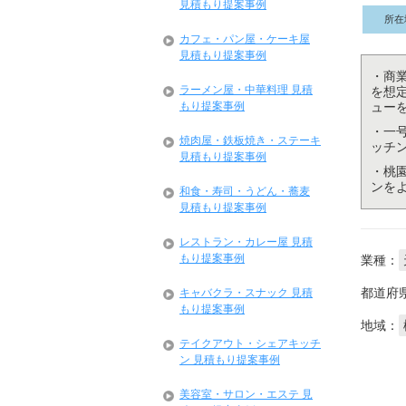
見積もり提案事例
所在
カフェ・パン屋・ケーキ屋
見積もり提案事例
・商
ラーメン屋・中華料理 見積
を想
もり提案事例
ュー
・一
焼肉屋・鉄板焼き・ステーキ
ッチ
見積もり提案事例
・桃
ンを
和食・寿司・うどん・蕎麦
見積もり提案事例
レストラン・カレー屋 見積
もり提案事例
業種：
都道府
キャバクラ・スナック 見積
もり提案事例
地域：
テイクアウト・シェアキッチ
ン 見積もり提案事例
美容室・サロン・エステ 見