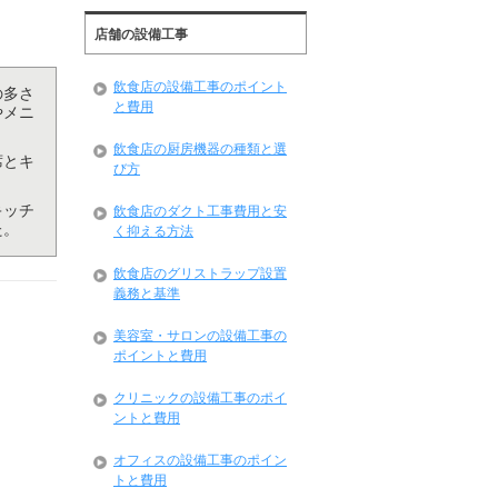
店舗の設備工事
飲食店の設備工事のポイント
の多さ
と費用
やメニ
飲食店の厨房機器の種類と選
席とキ
び方
キッチ
飲食店のダクト工事費用と安
た。
く抑える方法
飲食店のグリストラップ設置
義務と基準
美容室・サロンの設備工事の
ポイントと費用
クリニックの設備工事のポイ
ントと費用
オフィスの設備工事のポイン
トと費用