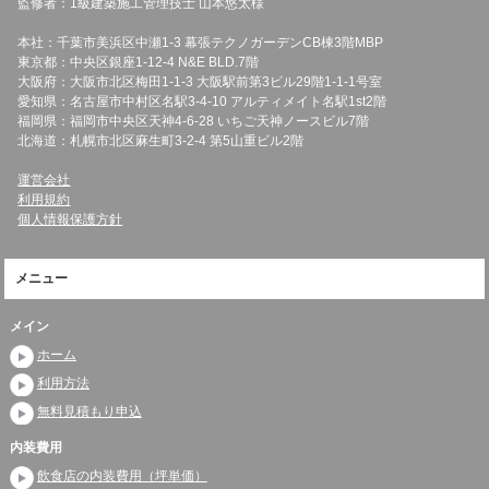
監修者：1級建築施工管理技士 山本悠太様
本社：千葉市美浜区中瀬1-3 幕張テクノガーデンCB棟3階MBP
東京都：中央区銀座1-12-4 N&E BLD.7階
大阪府：大阪市北区梅田1-1-3 大阪駅前第3ビル29階1-1-1号室
愛知県：名古屋市中村区名駅3-4-10 アルティメイト名駅1st2階
福岡県：福岡市中央区天神4-6-28 いちご天神ノースビル7階
北海道：札幌市北区麻生町3-2-4 第5山重ビル2階
運営会社
利用規約
個人情報保護方針
メニュー
メイン
ホーム
利用方法
無料見積もり申込
内装費用
飲食店の内装費用（坪単価）