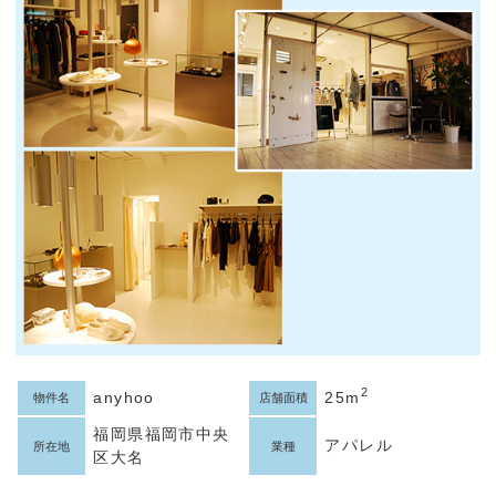
2
anyhoo
25m
物件名
店舗面積
福岡県福岡市中央
アパレル
所在地
業種
区大名