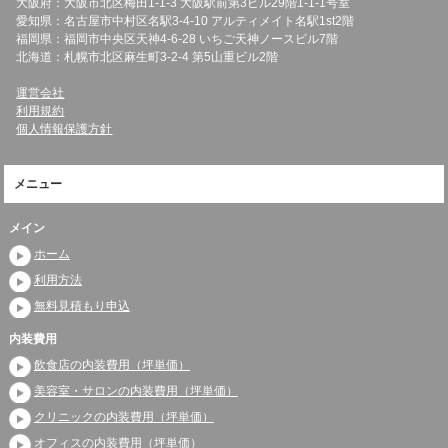
大阪府：大阪市北区梅田1-1-3 大阪駅前第3ビル29階1-1-1号室
愛知県：名古屋市中村区名駅3-4-10 アルティメイト名駅1st2階
福岡県：福岡市中央区天神4-6-28 いちご天神ノースビル7階
北海道：札幌市北区麻生町3-2-4 第5山重ビル2階
運営会社
利用規約
個人情報保護方針
メニュー
メイン
ホーム
利用方法
無料見積もり申込
内装費用
飲食店の内装費用（坪単価）
美容室・サロンの内装費用（坪単価）
クリニックの内装費用（坪単価）
オフィスの内装費用（坪単価）