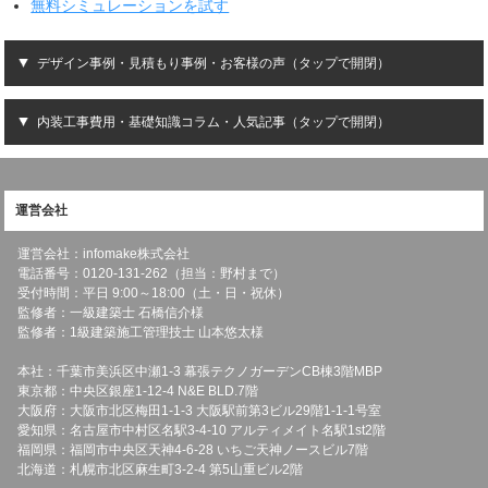
無料シミュレーションを試す
デザイン事例・見積もり事例・お客様の声（タップで開閉）
内装工事費用・基礎知識コラム・人気記事（タップで開閉）
運営会社
運営会社：infomake株式会社
電話番号：0120-131-262（担当：野村まで）
受付時間：平日 9:00～18:00（土・日・祝休）
監修者：一級建築士 石橋信介様
監修者：1級建築施工管理技士 山本悠太様
本社：千葉市美浜区中瀬1-3 幕張テクノガーデンCB棟3階MBP
東京都：中央区銀座1-12-4 N&E BLD.7階
大阪府：大阪市北区梅田1-1-3 大阪駅前第3ビル29階1-1-1号室
愛知県：名古屋市中村区名駅3-4-10 アルティメイト名駅1st2階
福岡県：福岡市中央区天神4-6-28 いちご天神ノースビル7階
北海道：札幌市北区麻生町3-2-4 第5山重ビル2階