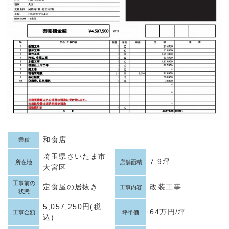
和食店
業種
埼玉県さいたま市
7.9坪
所在地
店舗面積
大宮区
工事前の
定食屋の居抜き
改装工事
工事内容
状態
5,057,250円(税
64万円/坪
工事金額
坪単価
込)