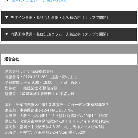
デザイン事例・見積もり事例・お客様の声（タップで開閉）
内装工事費用・基礎知識コラム・人気記事（タップで開閉）
運営会社
運営会社：infomake株式会社
電話番号：0120-131-262（担当：野村まで）
受付時間：平日 9:00～18:00（土・日・祝休）
監修者：一級建築士 石橋信介様
監修者：1級建築施工管理技士 山本悠太様
本社：千葉市美浜区中瀬1-3 幕張テクノガーデンCB棟3階MBP
東京都：中央区銀座1-12-4 N&E BLD.7階
大阪府：大阪市北区梅田1-1-3 大阪駅前第3ビル29階1-1-1号室
愛知県：名古屋市中村区名駅3-4-10 アルティメイト名駅1st2階
福岡県：福岡市中央区天神4-6-28 いちご天神ノースビル7階
北海道：札幌市北区麻生町3-2-4 第5山重ビル2階