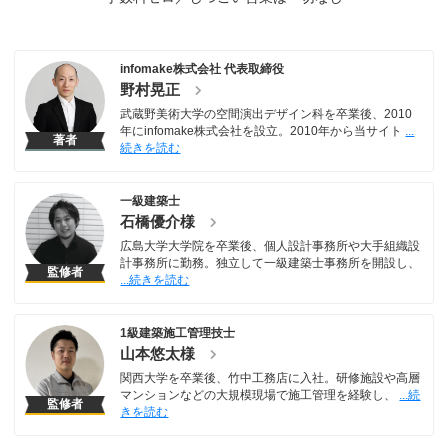
infomake株式会社 代表取締役
野村晃正
武蔵野美術大学の空間演出デザイン科を卒業後、2010
年にinfomake株式会社を設立。2010年から当サイト
著者
一級建築士
石橋優介様
広島大学大学院を卒業後、個人設計事務所や大手組織設
計事務所に勤務。独立して一級建築士事務所を開設し、
監修者
1級建築施工管理技士
山本悠太様
関西大学を卒業後、竹中工務店に入社。研修施設や高層
マンションなどの大規模現場で施工管理を経験し、
監修者