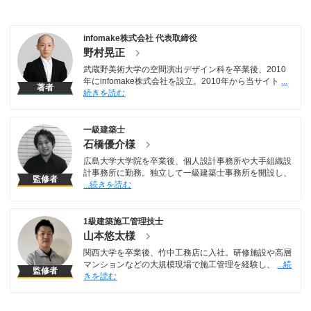
infomake株式会社 代表取締役
野村晃正
武蔵野美術大学の空間演出デザイン科を卒業後、2010
年にinfomake株式会社を設立。2010年から当サイト
著者
一級建築士
石橋優介様
広島大学大学院を卒業後、個人設計事務所や大手組織設
計事務所に勤務。独立して一級建築士事務所を開設し、
監修者
1級建築施工管理技士
山本悠太様
関西大学を卒業後、竹中工務店に入社。研修施設や高層
マンションなどの大規模現場で施工管理を経験し、
監修者