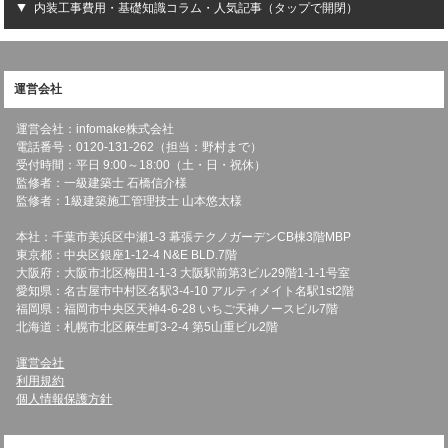
内装工事費用・基礎知識コラム・人気記事（タップで開閉）
運営会社
運営会社：infomake株式会社
電話番号：0120-131-262（担当：野村まで）
受付時間：平日 9:00～18:00（土・日・祝休）
監修者：一級建築士 石橋信介様
監修者：1級建築施工管理技士 山本悠太様
本社：千葉市美浜区中瀬1-3 幕張テクノガーデンCB棟3階MBP
東京都：中央区銀座1-12-4 N&E BLD.7階
大阪府：大阪市北区梅田1-1-3 大阪駅前第3ビル29階1-1-1号室
愛知県：名古屋市中村区名駅3-4-10 アルティメイト名駅1st2階
福岡県：福岡市中央区天神4-6-28 いちご天神ノースビル7階
北海道：札幌市北区麻生町3-2-4 第5山重ビル2階
運営会社
利用規約
個人情報保護方針