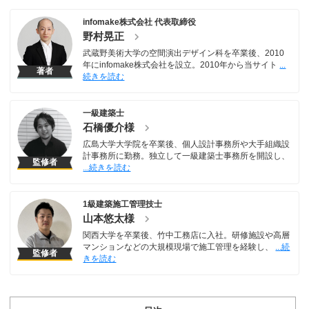
infomake株式会社 代表取締役
野村晃正
武蔵野美術大学の空間演出デザイン科を卒業後、2010
年にinfomake株式会社を設立。2010年から当サイト
著者
一級建築士
石橋優介様
広島大学大学院を卒業後、個人設計事務所や大手組織設
計事務所に勤務。独立して一級建築士事務所を開設し、
監修者
1級建築施工管理技士
山本悠太様
関西大学を卒業後、竹中工務店に入社。研修施設や高層
マンションなどの大規模現場で施工管理を経験し、
監修者