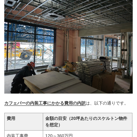
カフェバーの内装工事にかかる費用の内訳
は、以下の通りです。
費用
金額の目安（20坪あたりのスケルトン物件
を想定）
内装工事費
120～360万円