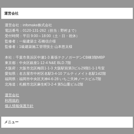
運営会社
運営会社：infomake株式会社
電話番号：0120-131-262（担当：野村まで）
受付時間：平日 9:00～18:00（土・日・祝休）
監修者：一級建築士 石橋信介様
監修者：1級建築施工管理技士 山本悠太様
本社：千葉市美浜区中瀬1-3 幕張テクノガーデンCB棟3階MBP
東京都：中央区銀座1-12-4 N&E BLD.7階
大阪府：大阪市北区梅田1-1-3 大阪駅前第3ビル29階1-1-1号室
愛知県：名古屋市中村区名駅3-4-10 アルティメイト名駅1st2階
福岡県：福岡市中央区天神4-6-28 いちご天神ノースビル7階
北海道：札幌市北区麻生町3-2-4 第5山重ビル2階
運営会社
利用規約
個人情報保護方針
メニュー