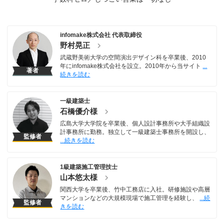
infomake株式会社 代表取締役
野村晃正
武蔵野美術大学の空間演出デザイン科を卒業後、2010
年にinfomake株式会社を設立。2010年から当サイト
著者
一級建築士
石橋優介様
広島大学大学院を卒業後、個人設計事務所や大手組織設
計事務所に勤務。独立して一級建築士事務所を開設し、
監修者
1級建築施工管理技士
山本悠太様
関西大学を卒業後、竹中工務店に入社。研修施設や高層
マンションなどの大規模現場で施工管理を経験し、
監修者